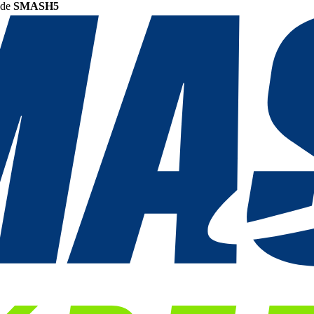
ode
SMASH5