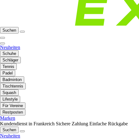
Suchen
Neuheiten
Schuhe
Schläger
Tennis
Padel
Badminton
Tischtennis
Squash
Lifestyle
Für Vereine
Restposten
Marken
Kundendienst in Frankreich
Sichere Zahlung
Einfache Rückgabe
Suchen
Neuheiten