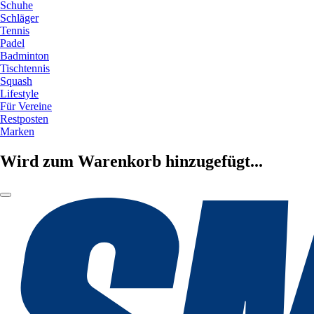
Schuhe
Schläger
Tennis
Padel
Badminton
Tischtennis
Squash
Lifestyle
Für Vereine
Restposten
Marken
Wird zum Warenkorb hinzugefügt...