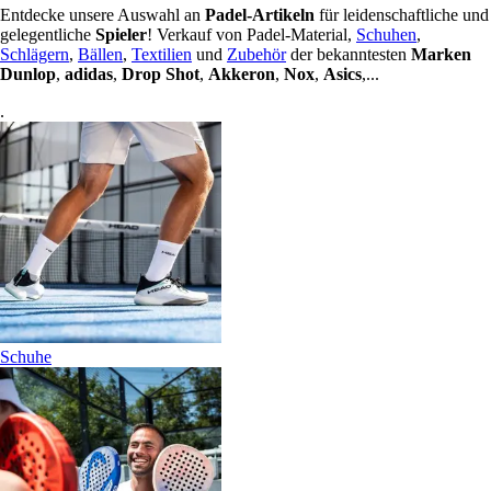
Entdecke unsere Auswahl an
Padel-Artikeln
für leidenschaftliche und
gelegentliche
Spieler
! Verkauf von Padel-Material,
Schuhen
,
Schlägern
,
Bällen
,
Textilien
und
Zubehör
der bekanntesten
Marken
Dunlop
,
adidas
,
Drop Shot
,
Akkeron
,
Nox
,
Asics
,...
.
Schuhe