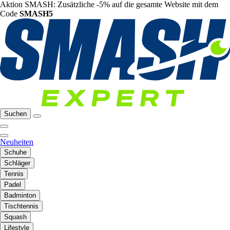
Aktion SMASH: Zusätzliche -5% auf die gesamte Website mit dem
Code
SMASH5
Suchen
Neuheiten
Schuhe
Schläger
Tennis
Padel
Badminton
Tischtennis
Squash
Lifestyle