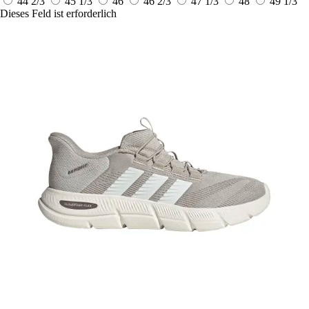
44 2/3
45 1/3
46
46 2/3
47 1/3
48
49 1/3
Dieses Feld ist erforderlich