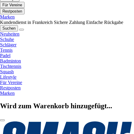
Für Vereine
Restposten
Marken
Kundendienst in Frankreich
Sichere Zahlung
Einfache Rückgabe
Suchen
Neuheiten
Schuhe
Schläger
Tennis
Padel
Badminton
Tischtennis
Squash
Lifestyle
Für Vereine
Restposten
Marken
Wird zum Warenkorb hinzugefügt...