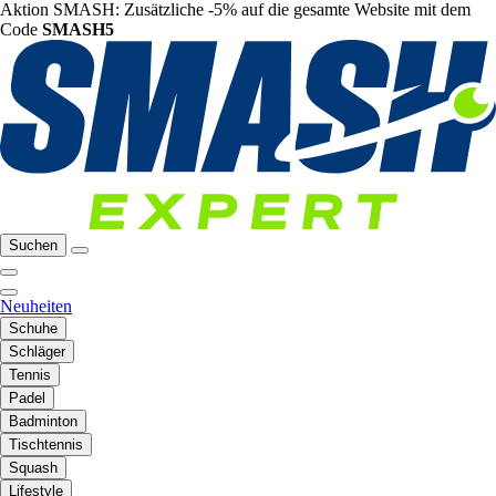
Aktion SMASH: Zusätzliche -5% auf die gesamte Website mit dem
Code
SMASH5
Suchen
Neuheiten
Schuhe
Schläger
Tennis
Padel
Badminton
Tischtennis
Squash
Lifestyle