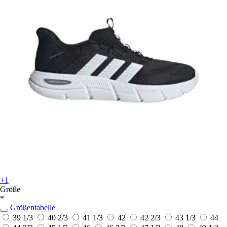
+1
Größe
*
Größentabelle
39 1/3
40 2/3
41 1/3
42
42 2/3
43 1/3
44