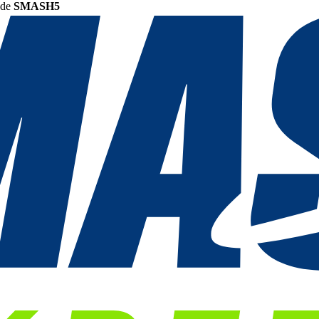
ode
SMASH5