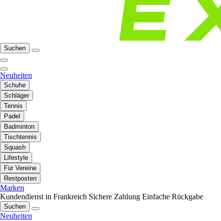
Suchen
Neuheiten
Schuhe
Schläger
Tennis
Padel
Badminton
Tischtennis
Squash
Lifestyle
Für Vereine
Restposten
Marken
Kundendienst in Frankreich
Sichere Zahlung
Einfache Rückgabe
Suchen
Neuheiten