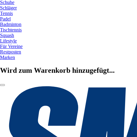
Schuhe
Schläger
Tennis
Padel
Badminton
Tischtennis
Squash
Lifestyle
Für Vereine
Restposten
Marken
Wird zum Warenkorb hinzugefügt...