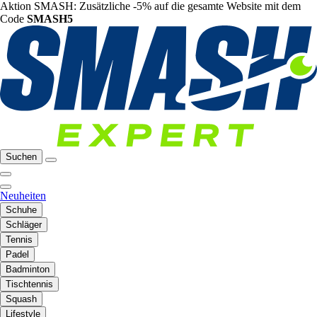
Aktion SMASH: Zusätzliche -5% auf die gesamte Website mit dem
Code
SMASH5
Suchen
Neuheiten
Schuhe
Schläger
Tennis
Padel
Badminton
Tischtennis
Squash
Lifestyle