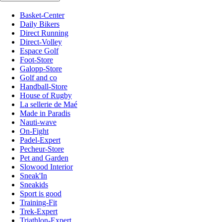
Basket-Center
Daily Bikers
Direct Running
Direct-Volley
Espace Golf
Foot-Store
Galopp-Store
Golf and co
Handball-Store
House of Rugby
La sellerie de Maé
Made in Paradis
Nauti-wave
On-Fight
Padel-Expert
Pecheur-Store
Pet and Garden
Slowood Interior
Sneak'In
Sneakids
Sport is good
Training-Fit
Trek-Expert
Triathlon-Expert