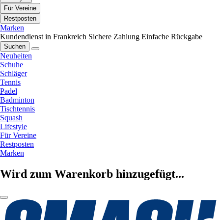
Für Vereine
Restposten
Marken
Kundendienst in Frankreich
Sichere Zahlung
Einfache Rückgabe
Suchen
Neuheiten
Schuhe
Schläger
Tennis
Padel
Badminton
Tischtennis
Squash
Lifestyle
Für Vereine
Restposten
Marken
Wird zum Warenkorb hinzugefügt...