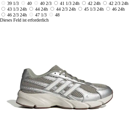
39 1/3
40
40 2/3
41 1/3
24h
42
24h
42 2/3
24h
43 1/3
24h
44
24h
44 2/3
24h
45 1/3
24h
46
24h
46 2/3
24h
47 1/3
48
Dieses Feld ist erforderlich