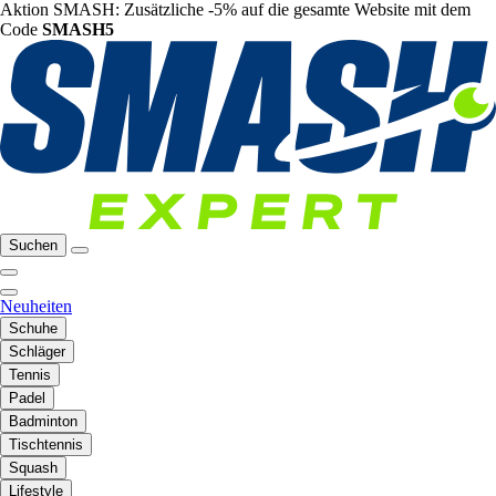
Aktion SMASH: Zusätzliche -5% auf die gesamte Website mit dem
Code
SMASH5
Suchen
Neuheiten
Schuhe
Schläger
Tennis
Padel
Badminton
Tischtennis
Squash
Lifestyle