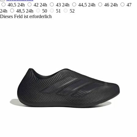
40,5
24h
42
24h
43
24h
44,5
24h
46
24h
47
24h
48,5
24h
50
51
52
Dieses Feld ist erforderlich