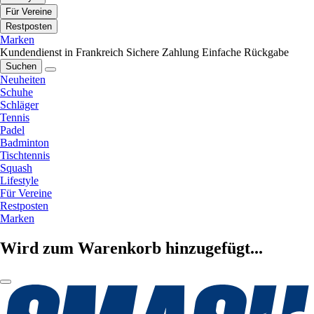
Für Vereine
Restposten
Marken
Kundendienst in Frankreich
Sichere Zahlung
Einfache Rückgabe
Suchen
Neuheiten
Schuhe
Schläger
Tennis
Padel
Badminton
Tischtennis
Squash
Lifestyle
Für Vereine
Restposten
Marken
Wird zum Warenkorb hinzugefügt...