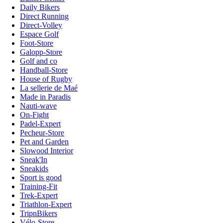
Daily Bikers
Direct Running
Direct-Volley
Espace Golf
Foot-Store
Galopp-Store
Golf and co
Handball-Store
House of Rugby
La sellerie de Maé
Made in Paradis
Nauti-wave
On-Fight
Padel-Expert
Pecheur-Store
Pet and Garden
Slowood Interior
Sneak'In
Sneakids
Sport is good
Training-Fit
Trek-Expert
Triathlon-Expert
TripnBikers
Vélo-Store