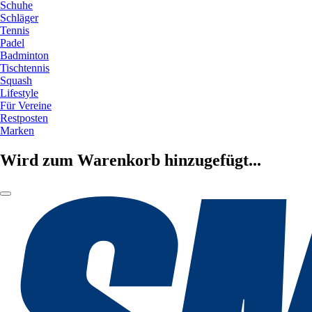
Schuhe
Schläger
Tennis
Padel
Badminton
Tischtennis
Squash
Lifestyle
Für Vereine
Restposten
Marken
Wird zum Warenkorb hinzugefügt...