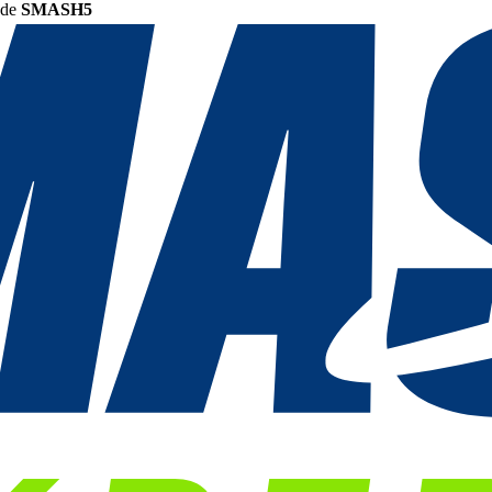
ode
SMASH5