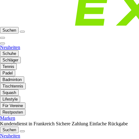
Suchen
Neuheiten
Schuhe
Schläger
Tennis
Padel
Badminton
Tischtennis
Squash
Lifestyle
Für Vereine
Restposten
Marken
Kundendienst in Frankreich
Sichere Zahlung
Einfache Rückgabe
Suchen
Neuheiten