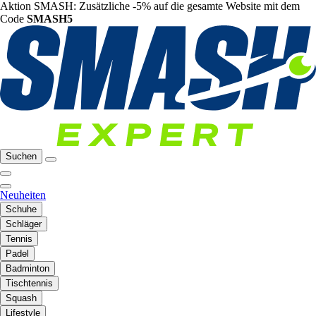
Aktion SMASH: Zusätzliche -5% auf die gesamte Website mit dem
Code
SMASH5
Suchen
Neuheiten
Schuhe
Schläger
Tennis
Padel
Badminton
Tischtennis
Squash
Lifestyle