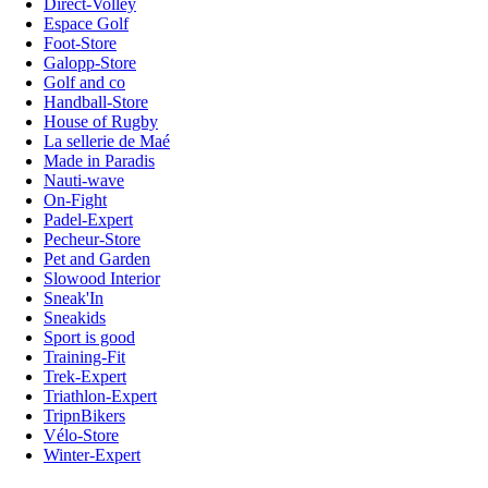
Direct-Volley
Espace Golf
Foot-Store
Galopp-Store
Golf and co
Handball-Store
House of Rugby
La sellerie de Maé
Made in Paradis
Nauti-wave
On-Fight
Padel-Expert
Pecheur-Store
Pet and Garden
Slowood Interior
Sneak'In
Sneakids
Sport is good
Training-Fit
Trek-Expert
Triathlon-Expert
TripnBikers
Vélo-Store
Winter-Expert