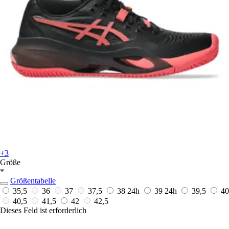
+3
Größe
*
Größentabelle
35,5
36
37
37,5
38
24h
39
24h
39,5
40
40,5
41,5
42
42,5
Dieses Feld ist erforderlich