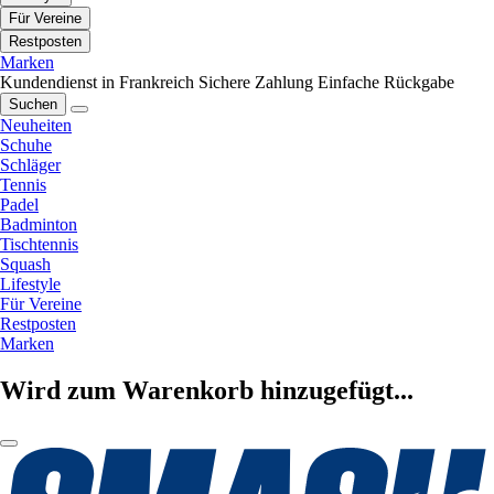
Für Vereine
Restposten
Marken
Kundendienst in Frankreich
Sichere Zahlung
Einfache Rückgabe
Suchen
Neuheiten
Schuhe
Schläger
Tennis
Padel
Badminton
Tischtennis
Squash
Lifestyle
Für Vereine
Restposten
Marken
Wird zum Warenkorb hinzugefügt...