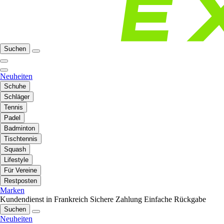
Suchen
Neuheiten
Schuhe
Schläger
Tennis
Padel
Badminton
Tischtennis
Squash
Lifestyle
Für Vereine
Restposten
Marken
Kundendienst in Frankreich
Sichere Zahlung
Einfache Rückgabe
Suchen
Neuheiten