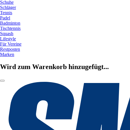
Schuhe
Schläger
Tennis
Padel
Badminton
Tischtennis
Squash
Lifestyle
Für Vereine
Restposten
Marken
Wird zum Warenkorb hinzugefügt...