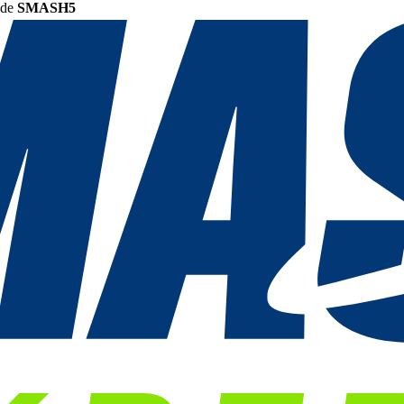
ode
SMASH5