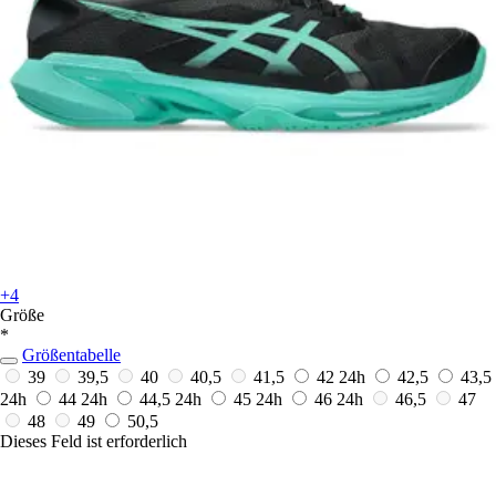
+4
Größe
*
Größentabelle
39
39,5
40
40,5
41,5
42
24h
42,5
43,5
24h
44
24h
44,5
24h
45
24h
46
24h
46,5
47
48
49
50,5
Dieses Feld ist erforderlich