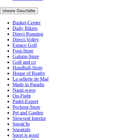
Unsere Geschäfte
Basket-Center
Daily Bikers
Direct Running
Direct-Volley
Espace Golf
Foot-Store
Galopp-Store
Golf and co
Handball-Store
House of Rugby
La sellerie de Maé
Made in Paradis
Nauti-wave
On-Fight
Padel-Expert
Pecheur-Store
Pet and Garden
Slowood Interior
Sneak'In
Sneakids
Sport is good