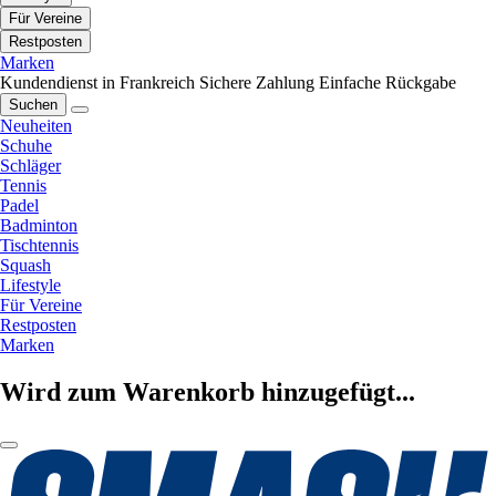
Für Vereine
Restposten
Marken
Kundendienst in Frankreich
Sichere Zahlung
Einfache Rückgabe
Suchen
Neuheiten
Schuhe
Schläger
Tennis
Padel
Badminton
Tischtennis
Squash
Lifestyle
Für Vereine
Restposten
Marken
Wird zum Warenkorb hinzugefügt...