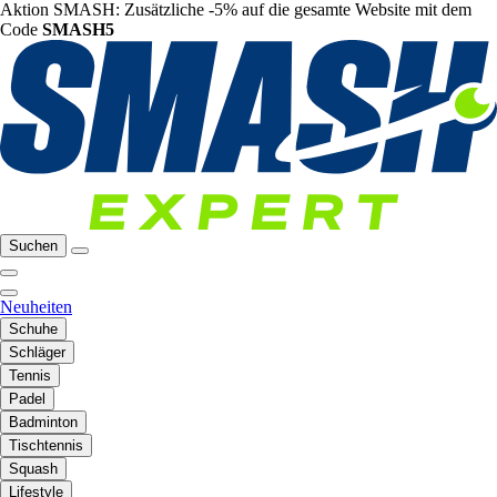
Aktion SMASH: Zusätzliche -5% auf die gesamte Website mit dem
Code
SMASH5
Suchen
Neuheiten
Schuhe
Schläger
Tennis
Padel
Badminton
Tischtennis
Squash
Lifestyle