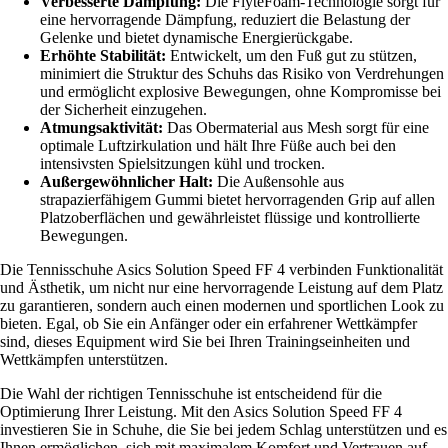
Verbesserte Dämpfung:
Die FlyteFoam-Technologie sorgt für
eine hervorragende Dämpfung, reduziert die Belastung der
Gelenke und bietet dynamische Energierückgabe.
Erhöhte Stabilität:
Entwickelt, um den Fuß gut zu stützen,
minimiert die Struktur des Schuhs das Risiko von Verdrehungen
und ermöglicht explosive Bewegungen, ohne Kompromisse bei
der Sicherheit einzugehen.
Atmungsaktivität:
Das Obermaterial aus Mesh sorgt für eine
optimale Luftzirkulation und hält Ihre Füße auch bei den
intensivsten Spielsitzungen kühl und trocken.
Außergewöhnlicher Halt:
Die Außensohle aus
strapazierfähigem Gummi bietet hervorragenden Grip auf allen
Platzoberflächen und gewährleistet flüssige und kontrollierte
Bewegungen.
Die Tennisschuhe Asics Solution Speed FF 4 verbinden Funktionalität
und Ästhetik, um nicht nur eine hervorragende Leistung auf dem Platz
zu garantieren, sondern auch einen modernen und sportlichen Look zu
bieten. Egal, ob Sie ein Anfänger oder ein erfahrener Wettkämpfer
sind, dieses Equipment wird Sie bei Ihren Trainingseinheiten und
Wettkämpfen unterstützen.
Die Wahl der richtigen Tennisschuhe ist entscheidend für die
Optimierung Ihrer Leistung. Mit den Asics Solution Speed FF 4
investieren Sie in Schuhe, die Sie bei jedem Schlag unterstützen und es
Ihnen ermöglichen, sich mit maximalem Komfort und Vertrauen auf