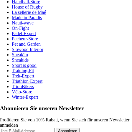
Handball-Store
House of Rugby
La sellerie de Maé
Made in Paradis
Nauti-wave
On-Fight
Padel-Expert
Pecheur-Store
Pet and Garden
Slowood Interior
Sneak'In
Sneakids
Sport is good
Training-Fit
Trek-Expert
Triathlon-Expert
TripnBikers
Vélo-Store
Winter-Expert
Abonnieren Sie unseren Newsletter
Profitieren Sie von 10% Rabatt, wenn Sie sich für unseren Newsletter
anmelden
Abonnieren