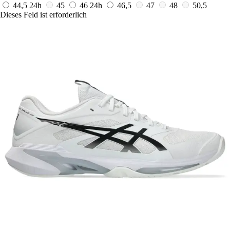
44,5
24h
45
46
24h
46,5
47
48
50,5
Dieses Feld ist erforderlich