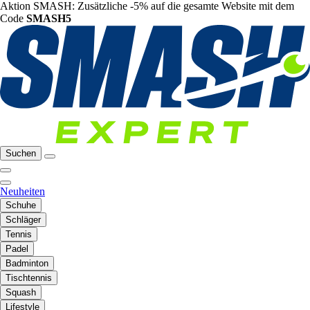
Aktion SMASH: Zusätzliche -5% auf die gesamte Website mit dem
Code
SMASH5
Suchen
Neuheiten
Schuhe
Schläger
Tennis
Padel
Badminton
Tischtennis
Squash
Lifestyle