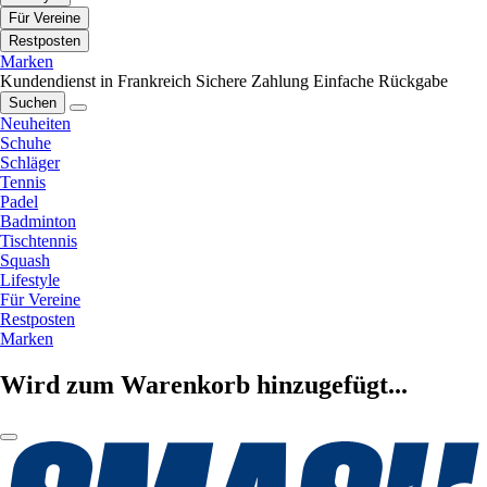
Für Vereine
Restposten
Marken
Kundendienst in Frankreich
Sichere Zahlung
Einfache Rückgabe
Suchen
Neuheiten
Schuhe
Schläger
Tennis
Padel
Badminton
Tischtennis
Squash
Lifestyle
Für Vereine
Restposten
Marken
Wird zum Warenkorb hinzugefügt...