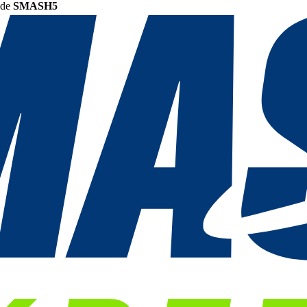
ode
SMASH5