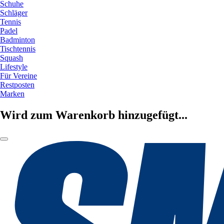
Schuhe
Schläger
Tennis
Padel
Badminton
Tischtennis
Squash
Lifestyle
Für Vereine
Restposten
Marken
Wird zum Warenkorb hinzugefügt...