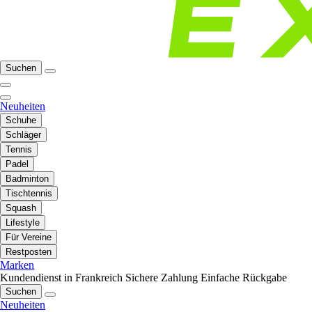
Suchen
Neuheiten
Schuhe
Schläger
Tennis
Padel
Badminton
Tischtennis
Squash
Lifestyle
Für Vereine
Restposten
Marken
Kundendienst in Frankreich
Sichere Zahlung
Einfache Rückgabe
Suchen
Neuheiten