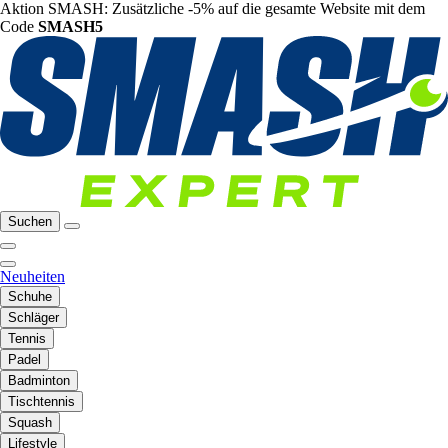
Aktion SMASH: Zusätzliche -5% auf die gesamte Website mit dem
Code
SMASH5
Suchen
Neuheiten
Schuhe
Schläger
Tennis
Padel
Badminton
Tischtennis
Squash
Lifestyle