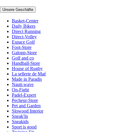
Unsere Geschäfte
Basket-Center
Daily Bikers
Direct Running
Direct-Volley
Espace Golf
Foot-Store
Galopp-Store
Golf and co
Handball-Store
House of Rugby
La sellerie de Maé
Made in Paradis
Nauti-wave
On-Fight
Padel-Expert
Pecheur-Store
Pet and Garden
Slowood Interior
Sneak'In
Sneakids
Sport is good