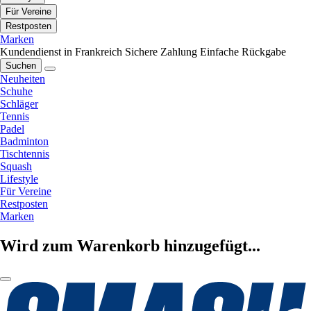
Für Vereine
Restposten
Marken
Kundendienst in Frankreich
Sichere Zahlung
Einfache Rückgabe
Suchen
Neuheiten
Schuhe
Schläger
Tennis
Padel
Badminton
Tischtennis
Squash
Lifestyle
Für Vereine
Restposten
Marken
Wird zum Warenkorb hinzugefügt...