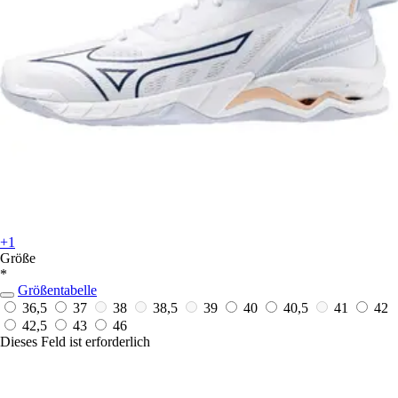
+1
Größe
*
Größentabelle
36,5
37
38
38,5
39
40
40,5
41
42
42,5
43
46
Dieses Feld ist erforderlich