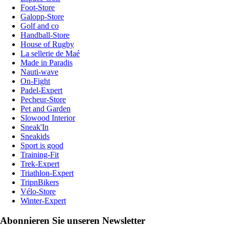
Foot-Store
Galopp-Store
Golf and co
Handball-Store
House of Rugby
La sellerie de Maé
Made in Paradis
Nauti-wave
On-Fight
Padel-Expert
Pecheur-Store
Pet and Garden
Slowood Interior
Sneak'In
Sneakids
Sport is good
Training-Fit
Trek-Expert
Triathlon-Expert
TripnBikers
Vélo-Store
Winter-Expert
Abonnieren Sie unseren Newsletter