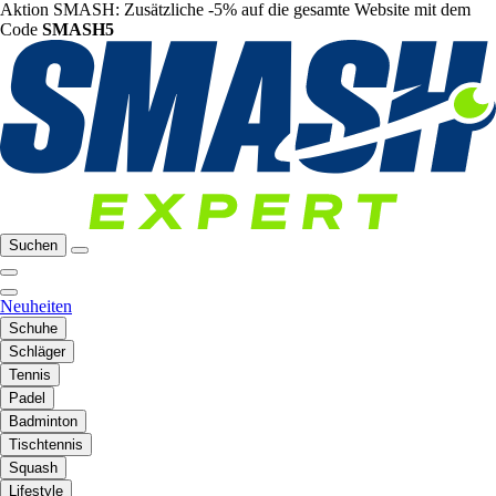
Aktion SMASH: Zusätzliche -5% auf die gesamte Website mit dem
Code
SMASH5
Suchen
Neuheiten
Schuhe
Schläger
Tennis
Padel
Badminton
Tischtennis
Squash
Lifestyle