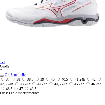
+-1
Größe
*
Größentabelle
37
38
38,5
39
40
40,5
41
24h
42
42,5
24h
43
24h
44
24h
44,5
24h
45
24h
46
24h
46,5
47
48,5
Dieses Feld ist erforderlich