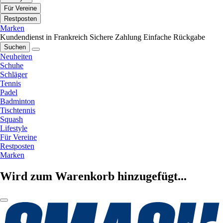
Für Vereine
Restposten
Marken
Kundendienst in Frankreich
Sichere Zahlung
Einfache Rückgabe
Suchen
Neuheiten
Schuhe
Schläger
Tennis
Padel
Badminton
Tischtennis
Squash
Lifestyle
Für Vereine
Restposten
Marken
Wird zum Warenkorb hinzugefügt...