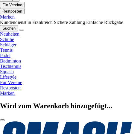
Für Vereine
Restposten
Marken
Kundendienst in Frankreich
Sichere Zahlung
Einfache Rückgabe
Suchen
Neuheiten
Schuhe
Schläger
Tennis
Padel
Badminton
Tischtennis
Squash
Lifestyle
Für Vereine
Restposten
Marken
Wird zum Warenkorb hinzugefügt...