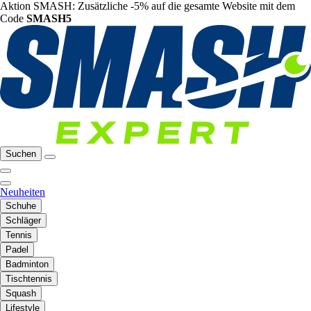
Aktion SMASH: Zusätzliche -5% auf die gesamte Website mit dem
Code
SMASH5
Suchen
Neuheiten
Schuhe
Schläger
Tennis
Padel
Badminton
Tischtennis
Squash
Lifestyle