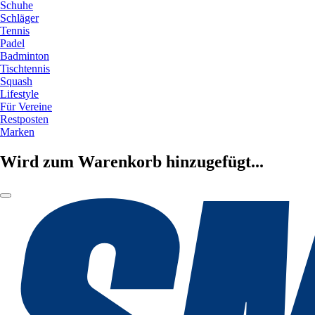
Schuhe
Schläger
Tennis
Padel
Badminton
Tischtennis
Squash
Lifestyle
Für Vereine
Restposten
Marken
Wird zum Warenkorb hinzugefügt...