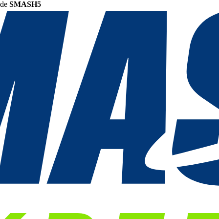
ode
SMASH5