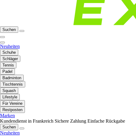
Suchen
Neuheiten
Schuhe
Schläger
Tennis
Padel
Badminton
Tischtennis
Squash
Lifestyle
Für Vereine
Restposten
Marken
Kundendienst in Frankreich
Sichere Zahlung
Einfache Rückgabe
Suchen
Neuheiten