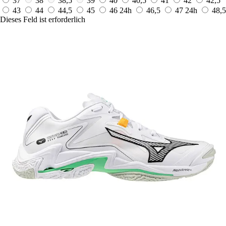
37
38
38,5
39
40
40,5
41
42
42,5
43
44
44,5
45
46
24h
46,5
47
24h
48,5
Dieses Feld ist erforderlich