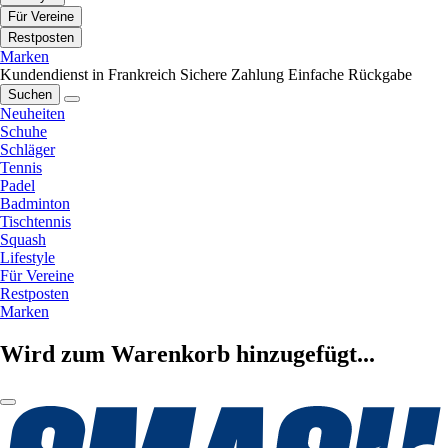
Für Vereine
Restposten
Marken
Kundendienst in Frankreich
Sichere Zahlung
Einfache Rückgabe
Suchen
Neuheiten
Schuhe
Schläger
Tennis
Padel
Badminton
Tischtennis
Squash
Lifestyle
Für Vereine
Restposten
Marken
Wird zum Warenkorb hinzugefügt...