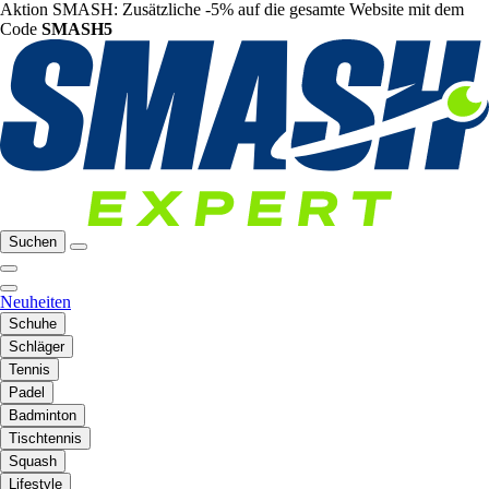
Aktion SMASH: Zusätzliche -5% auf die gesamte Website mit dem
Code
SMASH5
Suchen
Neuheiten
Schuhe
Schläger
Tennis
Padel
Badminton
Tischtennis
Squash
Lifestyle