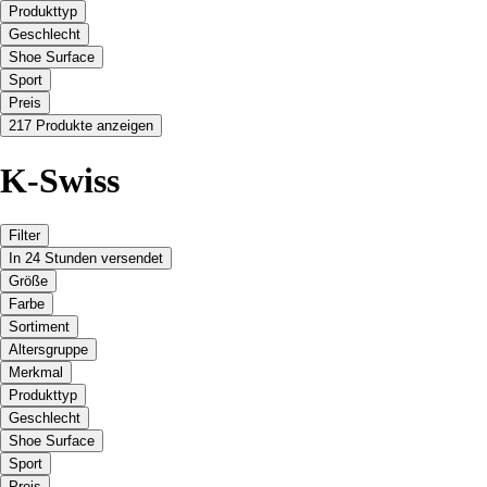
Produkttyp
Geschlecht
Shoe Surface
Sport
Preis
217 Produkte anzeigen
K-Swiss
Filter
In 24 Stunden versendet
Größe
Farbe
Sortiment
Altersgruppe
Merkmal
Produkttyp
Geschlecht
Shoe Surface
Sport
Preis