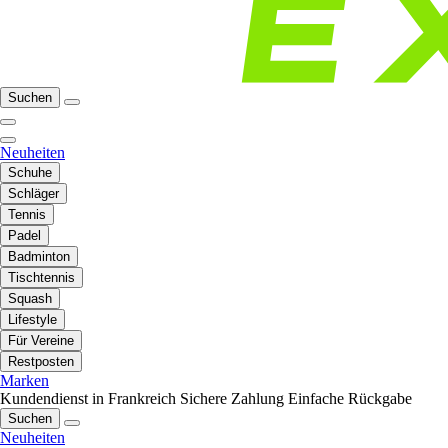
Suchen
Neuheiten
Schuhe
Schläger
Tennis
Padel
Badminton
Tischtennis
Squash
Lifestyle
Für Vereine
Restposten
Marken
Kundendienst in Frankreich
Sichere Zahlung
Einfache Rückgabe
Suchen
Neuheiten