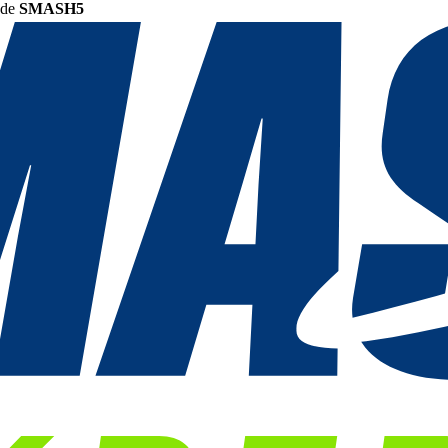
ode
SMASH5