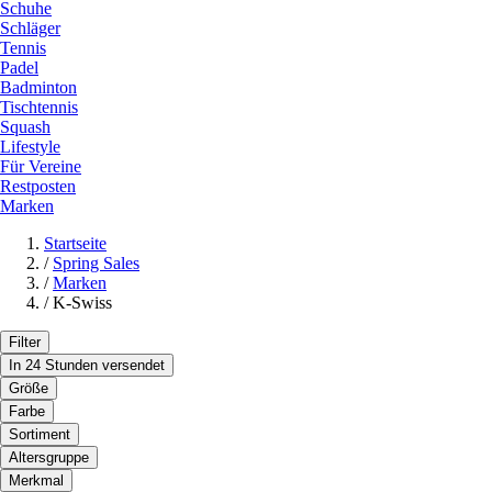
Schuhe
Schläger
Tennis
Padel
Badminton
Tischtennis
Squash
Lifestyle
Für Vereine
Restposten
Marken
Startseite
/
Spring Sales
/
Marken
/
K-Swiss
Filter
In 24 Stunden versendet
Größe
Farbe
Sortiment
Altersgruppe
Merkmal