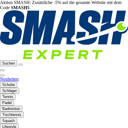
Aktion SMASH: Zusätzliche -5% auf die gesamte Website mit dem
Code
SMASH5
Suchen
Neuheiten
Schuhe
Schläger
Tennis
Padel
Badminton
Tischtennis
Squash
Lifestyle