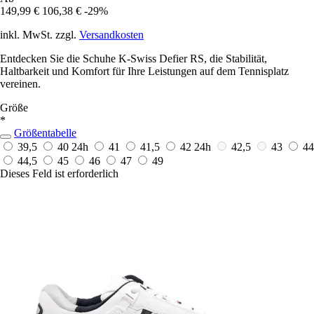
149,99 €
106,38 €
-29%
inkl. MwSt. zzgl.
Versandkosten
Entdecken Sie die Schuhe K-Swiss Defier RS, die Stabilität,
Haltbarkeit und Komfort für Ihre Leistungen auf dem Tennisplatz
vereinen.
Größe
*
Größentabelle
39,5
40
24h
41
41,5
42
24h
42,5
43
44
44,5
45
46
47
49
Dieses Feld ist erforderlich