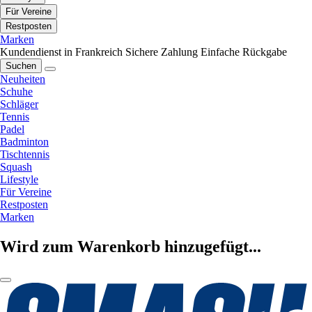
Für Vereine
Restposten
Marken
Kundendienst in Frankreich
Sichere Zahlung
Einfache Rückgabe
Suchen
Neuheiten
Schuhe
Schläger
Tennis
Padel
Badminton
Tischtennis
Squash
Lifestyle
Für Vereine
Restposten
Marken
Wird zum Warenkorb hinzugefügt...