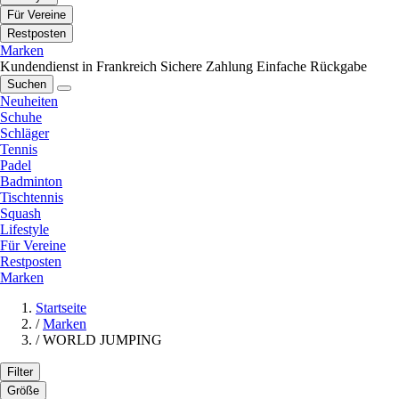
Für Vereine
Restposten
Marken
Kundendienst in Frankreich
Sichere Zahlung
Einfache Rückgabe
Suchen
Neuheiten
Schuhe
Schläger
Tennis
Padel
Badminton
Tischtennis
Squash
Lifestyle
Für Vereine
Restposten
Marken
Startseite
/
Marken
/
WORLD JUMPING
Filter
Größe