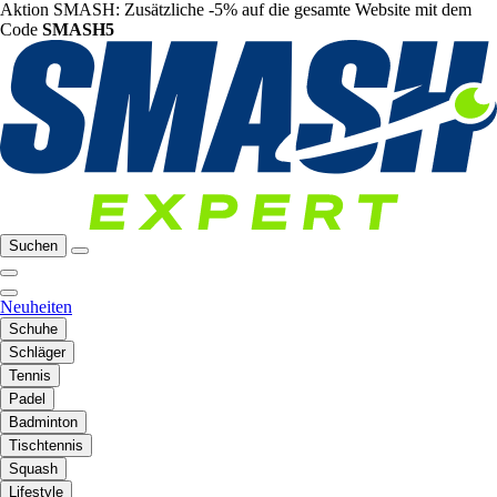
Aktion SMASH: Zusätzliche -5% auf die gesamte Website mit dem
Code
SMASH5
Suchen
Neuheiten
Schuhe
Schläger
Tennis
Padel
Badminton
Tischtennis
Squash
Lifestyle