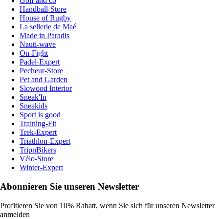
Golf and co
Handball-Store
House of Rugby
La sellerie de Maé
Made in Paradis
Nauti-wave
On-Fight
Padel-Expert
Pecheur-Store
Pet and Garden
Slowood Interior
Sneak'In
Sneakids
Sport is good
Training-Fit
Trek-Expert
Triathlon-Expert
TripnBikers
Vélo-Store
Winter-Expert
Abonnieren Sie unseren Newsletter
Profitieren Sie von 10% Rabatt, wenn Sie sich für unseren Newsletter
anmelden