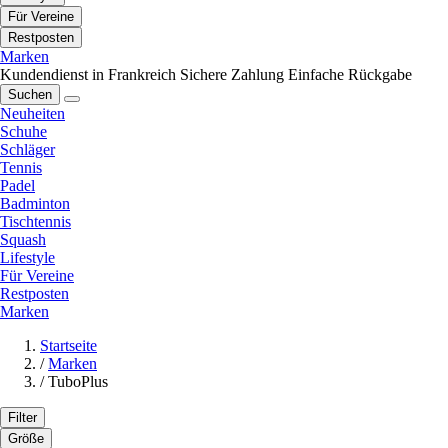
Für Vereine
Restposten
Marken
Kundendienst in Frankreich
Sichere Zahlung
Einfache Rückgabe
Suchen
Neuheiten
Schuhe
Schläger
Tennis
Padel
Badminton
Tischtennis
Squash
Lifestyle
Für Vereine
Restposten
Marken
Startseite
/
Marken
/
TuboPlus
Filter
Größe