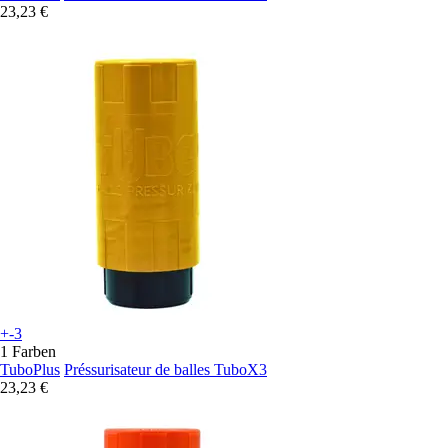
23,23 €
+-3
1 Farben
TuboPlus
Préssurisateur de balles TuboX3
23,23 €