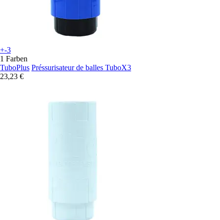
+-3
1 Farben
TuboPlus
Préssurisateur de balles TuboX3
23,23 €