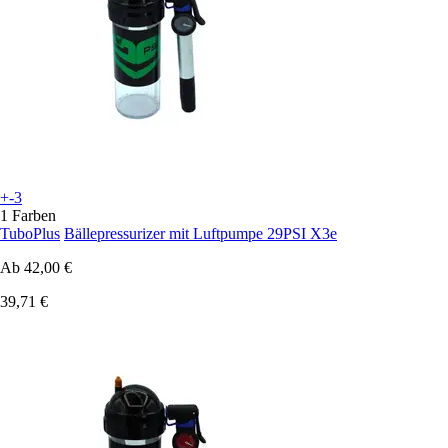
+-3
1 Farben
TuboPlus
Bällepressurizer mit Luftpumpe 29PSI X3e
Ab
42,00 €
39,71 €