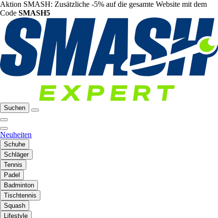
Aktion SMASH: Zusätzliche -5% auf die gesamte Website mit dem
Code
SMASH5
Suchen
Neuheiten
Schuhe
Schläger
Tennis
Padel
Badminton
Tischtennis
Squash
Lifestyle