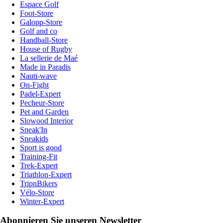
Espace Golf
Foot-Store
Galopp-Store
Golf and co
Handball-Store
House of Rugby
La sellerie de Maé
Made in Paradis
Nauti-wave
On-Fight
Padel-Expert
Pecheur-Store
Pet and Garden
Slowood Interior
Sneak'In
Sneakids
Sport is good
Training-Fit
Trek-Expert
Triathlon-Expert
TripnBikers
Vélo-Store
Winter-Expert
Abonnieren Sie unseren Newsletter