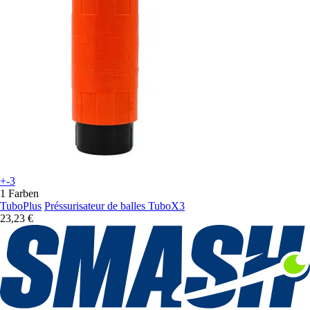
+-3
1 Farben
TuboPlus
Préssurisateur de balles TuboX3
23,23 €