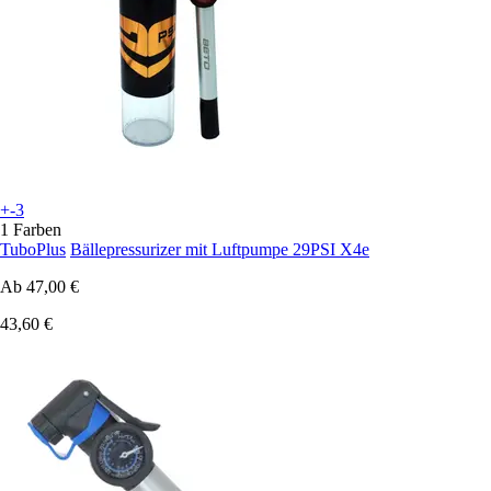
+-3
1 Farben
TuboPlus
Bällepressurizer mit Luftpumpe 29PSI X4e
Ab
47,00 €
43,60 €