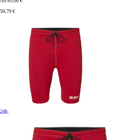
Ab
65,00 €
50,79 €
24h