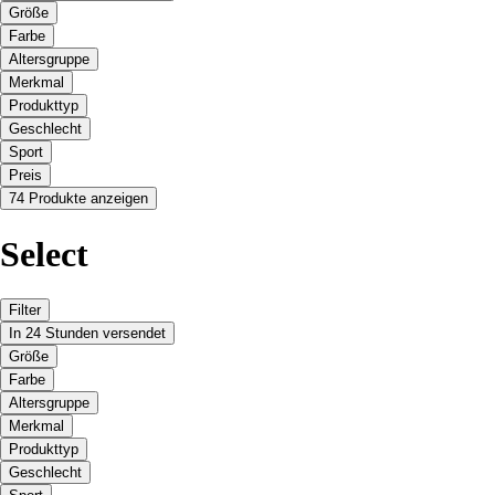
Größe
Farbe
Altersgruppe
Merkmal
Produkttyp
Geschlecht
Sport
Preis
74 Produkte anzeigen
Select
Filter
In 24 Stunden versendet
Größe
Farbe
Altersgruppe
Merkmal
Produkttyp
Geschlecht