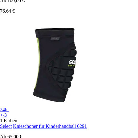
Ab
100,00 €
76,64 €
24h
+-3
1 Farben
Select
Knieschoner für Kinderhandball 6291
Ab
65,00 €