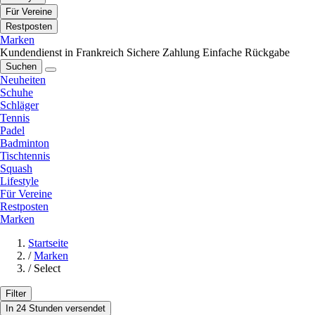
Für Vereine
Restposten
Marken
Kundendienst in Frankreich
Sichere Zahlung
Einfache Rückgabe
Suchen
Neuheiten
Schuhe
Schläger
Tennis
Padel
Badminton
Tischtennis
Squash
Lifestyle
Für Vereine
Restposten
Marken
Startseite
/
Marken
/
Select
Filter
In 24 Stunden versendet