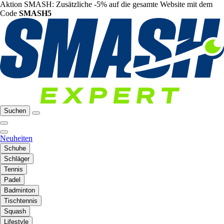
Aktion SMASH: Zusätzliche -5% auf die gesamte Website mit dem
Code
SMASH5
Suchen
Neuheiten
Schuhe
Schläger
Tennis
Padel
Badminton
Tischtennis
Squash
Lifestyle