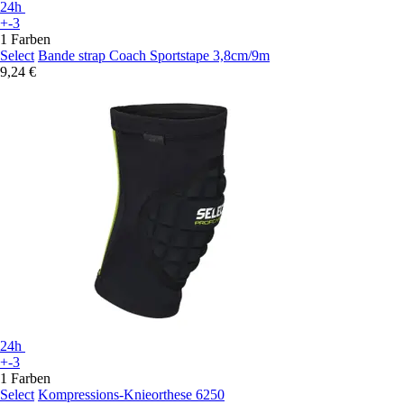
24h
+-3
1 Farben
Select
Bande strap Coach Sportstape 3,8cm/9m
9,24 €
24h
+-3
1 Farben
Select
Kompressions-Knieorthese 6250