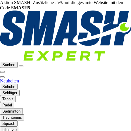
Aktion SMASH: Zusätzliche -5% auf die gesamte Website mit dem
Code
SMASH5
Suchen
Neuheiten
Schuhe
Schläger
Tennis
Padel
Badminton
Tischtennis
Squash
Lifestyle