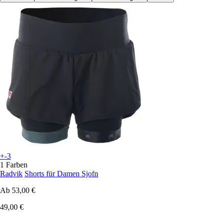
+-3
1 Farben
Radvik
Shorts für Damen Sjofn
Ab
53,00 €
49,00 €