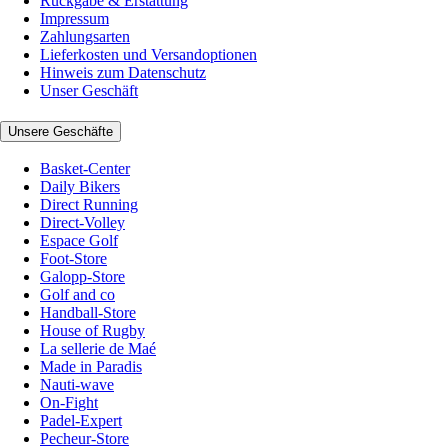
Rückgabe & Erstattung
Impressum
Zahlungsarten
Lieferkosten und Versandoptionen
Hinweis zum Datenschutz
Unser Geschäft
Unsere Geschäfte
Basket-Center
Daily Bikers
Direct Running
Direct-Volley
Espace Golf
Foot-Store
Galopp-Store
Golf and co
Handball-Store
House of Rugby
La sellerie de Maé
Made in Paradis
Nauti-wave
On-Fight
Padel-Expert
Pecheur-Store