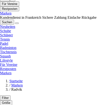
Für Vereine
Restposten
Marken
Kundendienst in Frankreich
Sichere Zahlung
Einfache Rückgabe
Suchen
Neuheiten
Schuhe
Schläger
Tennis
Padel
Badminton
Tischtennis
Squash
Lifestyle
Für Vereine
Restposten
Marken
Startseite
/
Marken
/
Radvik
Filter
Größe