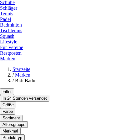
Schuhe
Schläger
Tennis
Padel
Badminton
Tischtennis
Squash
Lifestyle
Für Vereine
Restposten
Marken
Startseite
/
Marken
/
Bidi Badu
Filter
In 24 Stunden versendet
Größe
Farbe
Sortiment
Altersgruppe
Merkmal
Produkttyp