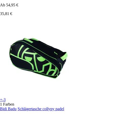
Ab
54,95 €
35,81 €
+-3
1 Farben
Bidi Badu
Schlägertasche collypy padel