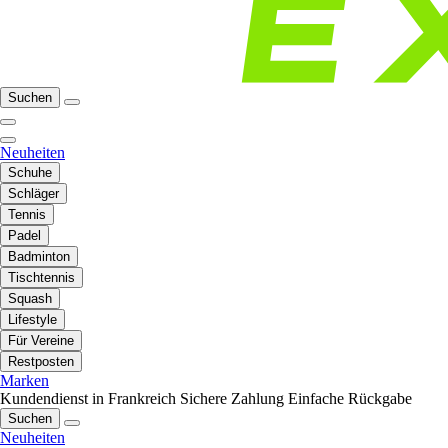
Suchen
Neuheiten
Schuhe
Schläger
Tennis
Padel
Badminton
Tischtennis
Squash
Lifestyle
Für Vereine
Restposten
Marken
Kundendienst in Frankreich
Sichere Zahlung
Einfache Rückgabe
Suchen
Neuheiten