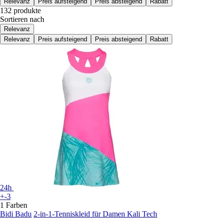
Relevanz
Preis aufsteigend
Preis absteigend
Rabatt
132 produkte
Sortieren nach
Relevanz
Relevanz
Preis aufsteigend
Preis absteigend
Rabatt
24h
+-3
1 Farben
Bidi Badu
2-in-1-Tenniskleid für Damen Kali Tech