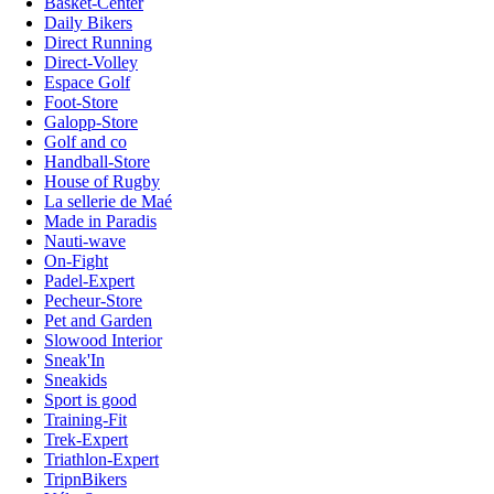
Basket-Center
Daily Bikers
Direct Running
Direct-Volley
Espace Golf
Foot-Store
Galopp-Store
Golf and co
Handball-Store
House of Rugby
La sellerie de Maé
Made in Paradis
Nauti-wave
On-Fight
Padel-Expert
Pecheur-Store
Pet and Garden
Slowood Interior
Sneak'In
Sneakids
Sport is good
Training-Fit
Trek-Expert
Triathlon-Expert
TripnBikers