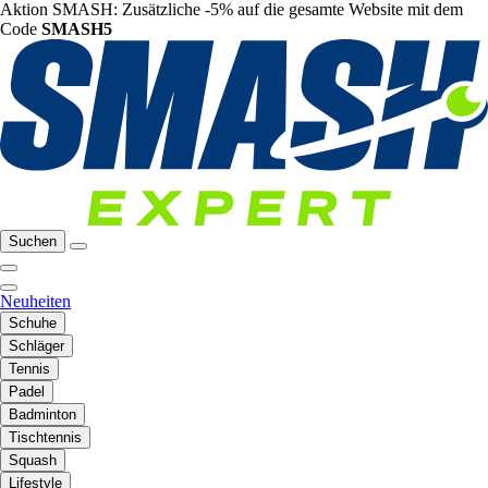
Aktion SMASH: Zusätzliche -5% auf die gesamte Website mit dem
Code
SMASH5
Suchen
Neuheiten
Schuhe
Schläger
Tennis
Padel
Badminton
Tischtennis
Squash
Lifestyle