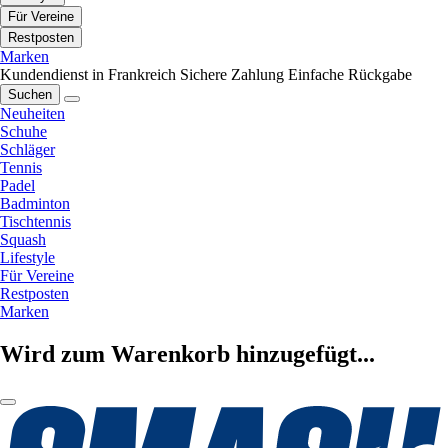
Für Vereine
Restposten
Marken
Kundendienst in Frankreich
Sichere Zahlung
Einfache Rückgabe
Suchen
Neuheiten
Schuhe
Schläger
Tennis
Padel
Badminton
Tischtennis
Squash
Lifestyle
Für Vereine
Restposten
Marken
Wird zum Warenkorb hinzugefügt...