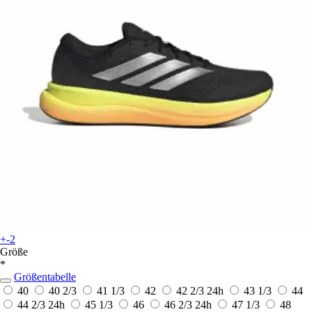
+-2
Größe
*
Größentabelle
40
40 2/3
41 1/3
42
42 2/3
24h
43 1/3
44
44 2/3
24h
45 1/3
46
46 2/3
24h
47 1/3
48