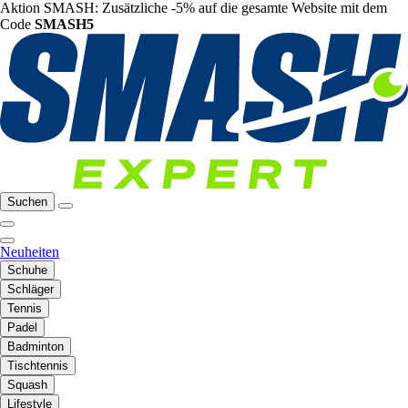
Aktion SMASH: Zusätzliche -5% auf die gesamte Website mit dem
Code
SMASH5
Suchen
Neuheiten
Schuhe
Schläger
Tennis
Padel
Badminton
Tischtennis
Squash
Lifestyle