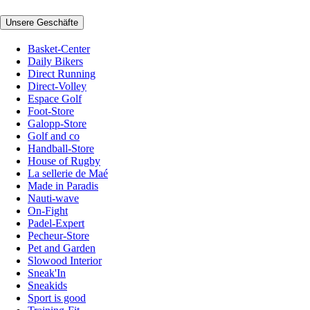
Unsere Geschäfte
Basket-Center
Daily Bikers
Direct Running
Direct-Volley
Espace Golf
Foot-Store
Galopp-Store
Golf and co
Handball-Store
House of Rugby
La sellerie de Maé
Made in Paradis
Nauti-wave
On-Fight
Padel-Expert
Pecheur-Store
Pet and Garden
Slowood Interior
Sneak'In
Sneakids
Sport is good