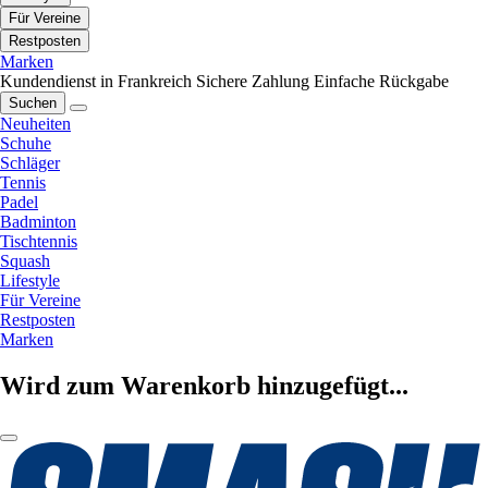
Für Vereine
Restposten
Marken
Kundendienst in Frankreich
Sichere Zahlung
Einfache Rückgabe
Suchen
Neuheiten
Schuhe
Schläger
Tennis
Padel
Badminton
Tischtennis
Squash
Lifestyle
Für Vereine
Restposten
Marken
Wird zum Warenkorb hinzugefügt...