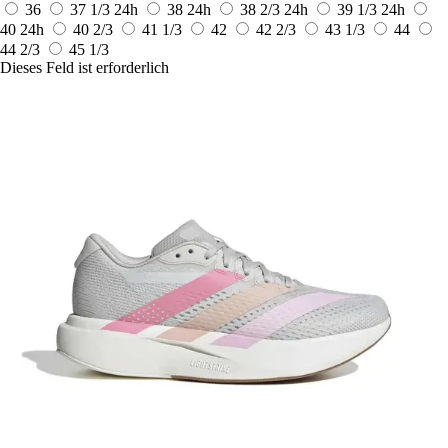
36
37 1/3
24h
38
24h
38 2/3
24h
39 1/3
24h
40
24h
40 2/3
41 1/3
42
42 2/3
43 1/3
44
44 2/3
45 1/3
Dieses Feld ist erforderlich