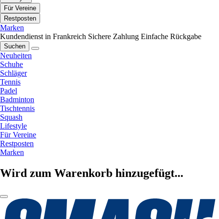
Für Vereine
Restposten
Marken
Kundendienst in Frankreich
Sichere Zahlung
Einfache Rückgabe
Suchen
Neuheiten
Schuhe
Schläger
Tennis
Padel
Badminton
Tischtennis
Squash
Lifestyle
Für Vereine
Restposten
Marken
Wird zum Warenkorb hinzugefügt...