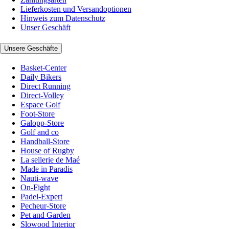
Lieferkosten und Versandoptionen
Hinweis zum Datenschutz
Unser Geschäft
Unsere Geschäfte
Basket-Center
Daily Bikers
Direct Running
Direct-Volley
Espace Golf
Foot-Store
Galopp-Store
Golf and co
Handball-Store
House of Rugby
La sellerie de Maé
Made in Paradis
Nauti-wave
On-Fight
Padel-Expert
Pecheur-Store
Pet and Garden
Slowood Interior