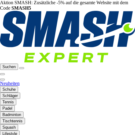
Aktion SMASH: Zusätzliche -5% auf die gesamte Website mit dem
Code
SMASH5
Suchen
Neuheiten
Schuhe
Schläger
Tennis
Padel
Badminton
Tischtennis
Squash
Lifestyle