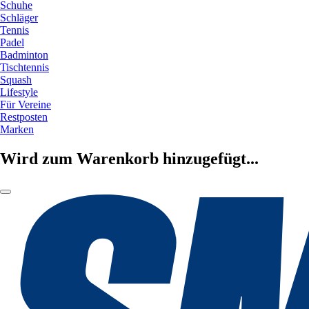
Schuhe
Schläger
Tennis
Padel
Badminton
Tischtennis
Squash
Lifestyle
Für Vereine
Restposten
Marken
Wird zum Warenkorb hinzugefügt...