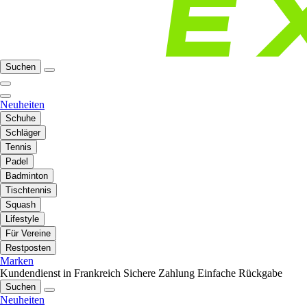
Suchen
Neuheiten
Schuhe
Schläger
Tennis
Padel
Badminton
Tischtennis
Squash
Lifestyle
Für Vereine
Restposten
Marken
Kundendienst in Frankreich
Sichere Zahlung
Einfache Rückgabe
Suchen
Neuheiten