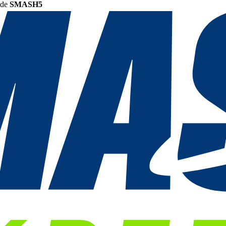
ode
SMASH5