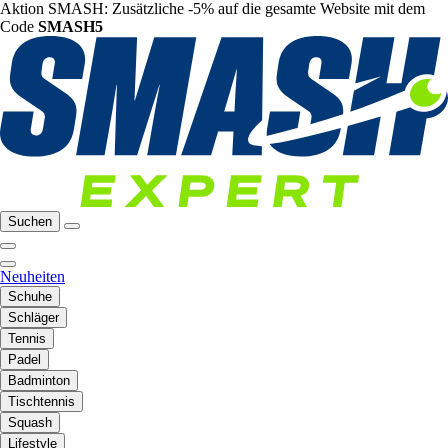
Aktion SMASH: Zusätzliche -5% auf die gesamte Website mit dem
Code
SMASH5
Suchen
Neuheiten
Schuhe
Schläger
Tennis
Padel
Badminton
Tischtennis
Squash
Lifestyle