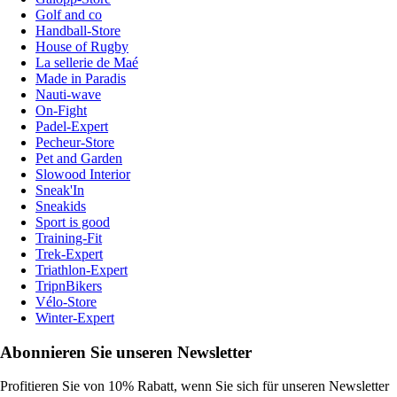
Golf and co
Handball-Store
House of Rugby
La sellerie de Maé
Made in Paradis
Nauti-wave
On-Fight
Padel-Expert
Pecheur-Store
Pet and Garden
Slowood Interior
Sneak'In
Sneakids
Sport is good
Training-Fit
Trek-Expert
Triathlon-Expert
TripnBikers
Vélo-Store
Winter-Expert
Abonnieren Sie unseren Newsletter
Profitieren Sie von 10% Rabatt, wenn Sie sich für unseren Newsletter