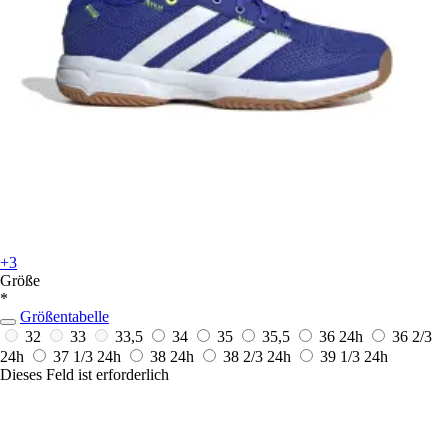
+3
Größe
*
Größentabelle
32
33
33,5
34
35
35,5
36
24h
36 2/3
24h
37 1/3
24h
38
24h
38 2/3
24h
39 1/3
24h
Dieses Feld ist erforderlich