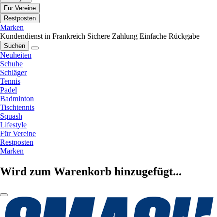
Für Vereine
Restposten
Marken
Kundendienst in Frankreich
Sichere Zahlung
Einfache Rückgabe
Suchen
Neuheiten
Schuhe
Schläger
Tennis
Padel
Badminton
Tischtennis
Squash
Lifestyle
Für Vereine
Restposten
Marken
Wird zum Warenkorb hinzugefügt...