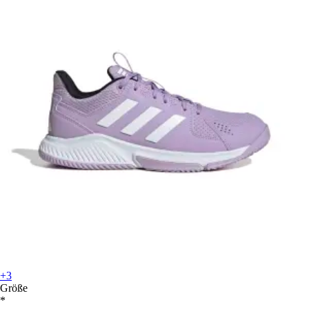
+3
Größe
*