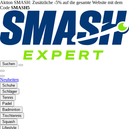
Aktion SMASH: Zusätzliche -5% auf die gesamte Website mit dem
Code
SMASH5
Suchen
Neuheiten
Schuhe
Schläger
Tennis
Padel
Badminton
Tischtennis
Squash
Lifestyle