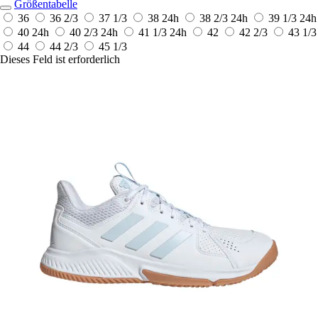
Größentabelle
36
36 2/3
37 1/3
38
24h
38 2/3
24h
39 1/3
24h
40
24h
40 2/3
24h
41 1/3
24h
42
42 2/3
43 1/3
44
44 2/3
45 1/3
Dieses Feld ist erforderlich