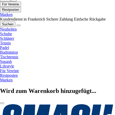
Für Vereine
Restposten
Marken
Kundendienst in Frankreich
Sichere Zahlung
Einfache Rückgabe
Suchen
Neuheiten
Schuhe
Schläger
Tennis
Padel
Badminton
Tischtennis
Squash
Lifestyle
Für Vereine
Restposten
Marken
Wird zum Warenkorb hinzugefügt...