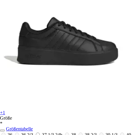
+1
Größe
*
Größentabelle
36
36 2/3
37 1/3
24h
38
38 2/3
39 1/3
40