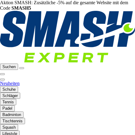
Aktion SMASH: Zusätzliche -5% auf die gesamte Website mit dem
Code
SMASH5
Suchen
Neuheiten
Schuhe
Schläger
Tennis
Padel
Badminton
Tischtennis
Squash
Lifestyle