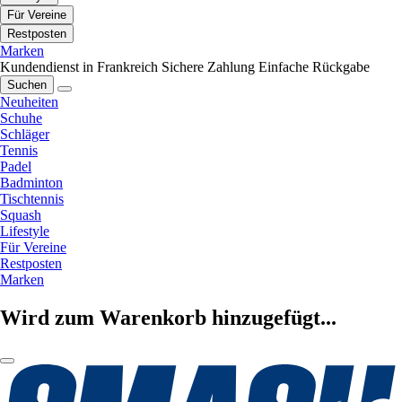
Für Vereine
Restposten
Marken
Kundendienst in Frankreich
Sichere Zahlung
Einfache Rückgabe
Suchen
Neuheiten
Schuhe
Schläger
Tennis
Padel
Badminton
Tischtennis
Squash
Lifestyle
Für Vereine
Restposten
Marken
Wird zum Warenkorb hinzugefügt...