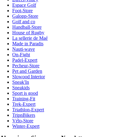
Espace Golf
Foot-Store
Galopp-Store
Golf and co
Handball-Store
House of Rugby
La sellerie de Maé
Made in Paradis
Nauti-wave
On-Fight
Padel-Expert
Pecheur-Store
Pet and Garden
Slowood Interior
Sneak'In
Sneakids
Sport is good
Training-Fit
Trek-Expert
Triathlon-Expert
TripnBikers
Vélo-Store
Winter-Expert