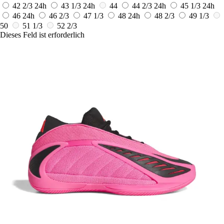
42 2/3
24h
43 1/3
24h
44
44 2/3
24h
45 1/3
24h
46
24h
46 2/3
47 1/3
48
24h
48 2/3
49 1/3
50
51 1/3
52 2/3
Dieses Feld ist erforderlich