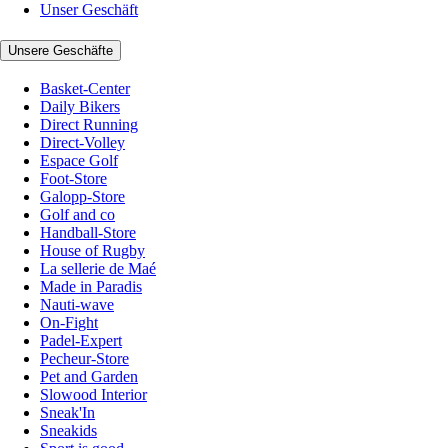
Unser Geschäft
Unsere Geschäfte
Basket-Center
Daily Bikers
Direct Running
Direct-Volley
Espace Golf
Foot-Store
Galopp-Store
Golf and co
Handball-Store
House of Rugby
La sellerie de Maé
Made in Paradis
Nauti-wave
On-Fight
Padel-Expert
Pecheur-Store
Pet and Garden
Slowood Interior
Sneak'In
Sneakids