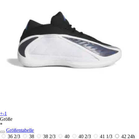
+-1
Größe
*
Größentabelle
36 2/3
38
38 2/3
40
40 2/3
41 1/3
42
24h