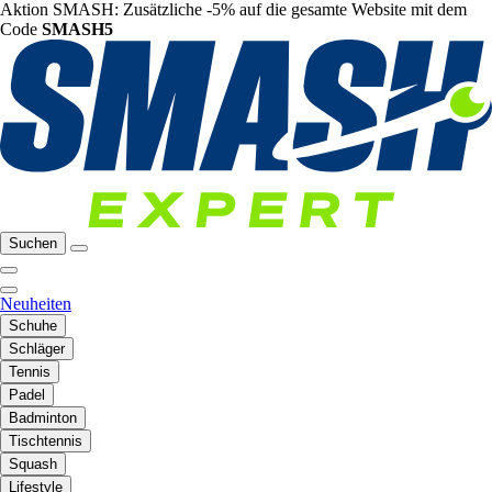
Aktion SMASH: Zusätzliche -5% auf die gesamte Website mit dem
Code
SMASH5
Suchen
Neuheiten
Schuhe
Schläger
Tennis
Padel
Badminton
Tischtennis
Squash
Lifestyle