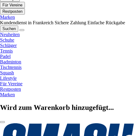
Für Vereine
Restposten
Marken
Kundendienst in Frankreich
Sichere Zahlung
Einfache Rückgabe
Suchen
Neuheiten
Schuhe
Schläger
Tennis
Padel
Badminton
Tischtennis
Squash
Lifestyle
Für Vereine
Restposten
Marken
Wird zum Warenkorb hinzugefügt...