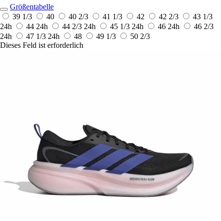
Größentabelle
39 1/3
40
40 2/3
41 1/3
42
42 2/3
43 1/3
24h
44
24h
44 2/3
24h
45 1/3
24h
46
24h
46 2/3
24h
47 1/3
24h
48
49 1/3
50 2/3
Dieses Feld ist erforderlich