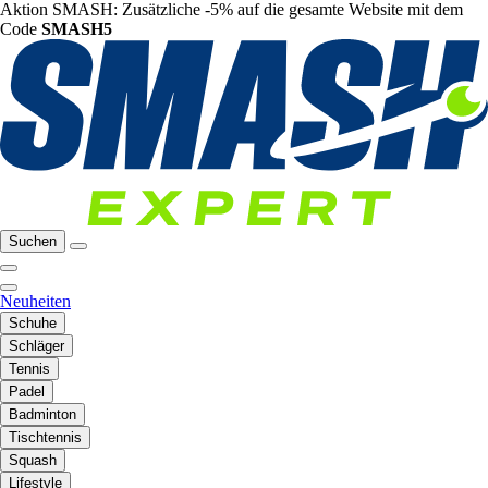
Aktion SMASH: Zusätzliche -5% auf die gesamte Website mit dem
Code
SMASH5
Suchen
Neuheiten
Schuhe
Schläger
Tennis
Padel
Badminton
Tischtennis
Squash
Lifestyle