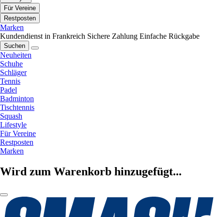
Für Vereine
Restposten
Marken
Kundendienst in Frankreich
Sichere Zahlung
Einfache Rückgabe
Suchen
Neuheiten
Schuhe
Schläger
Tennis
Padel
Badminton
Tischtennis
Squash
Lifestyle
Für Vereine
Restposten
Marken
Wird zum Warenkorb hinzugefügt...