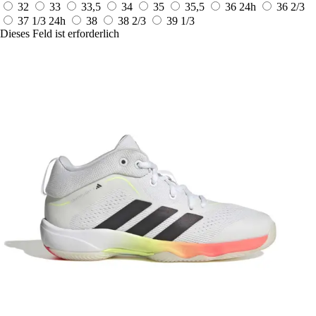
32
33
33,5
34
35
35,5
36
24h
36 2/3
37 1/3
24h
38
38 2/3
39 1/3
Dieses Feld ist erforderlich