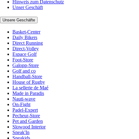
Hinweis zum Datenschutz
Unser Geschäft
Unsere Geschäfte
Basket-Center
Daily Bikers
Direct Running
Direct-Volley
Espace Golf
Foot-Store
Galopp-Store
Golf and co
Handball-Store
House of Rugby
La sellerie de Maé
Made in Paradis
Nauti-wave
On-Fight
Padel-Expert
Pecheur-Store
Pet and Garden
Slowood Interior
Sneak'In
Sneakids