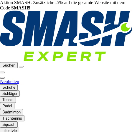
Aktion SMASH: Zusätzliche -5% auf die gesamte Website mit dem
Code
SMASH5
Suchen
Neuheiten
Schuhe
Schläger
Tennis
Padel
Badminton
Tischtennis
Squash
Lifestyle