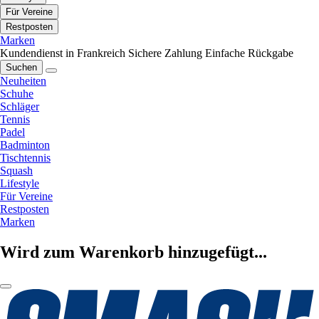
Für Vereine
Restposten
Marken
Kundendienst in Frankreich
Sichere Zahlung
Einfache Rückgabe
Suchen
Neuheiten
Schuhe
Schläger
Tennis
Padel
Badminton
Tischtennis
Squash
Lifestyle
Für Vereine
Restposten
Marken
Wird zum Warenkorb hinzugefügt...