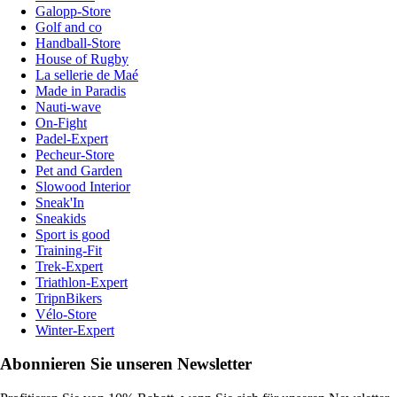
Galopp-Store
Golf and co
Handball-Store
House of Rugby
La sellerie de Maé
Made in Paradis
Nauti-wave
On-Fight
Padel-Expert
Pecheur-Store
Pet and Garden
Slowood Interior
Sneak'In
Sneakids
Sport is good
Training-Fit
Trek-Expert
Triathlon-Expert
TripnBikers
Vélo-Store
Winter-Expert
Abonnieren Sie unseren Newsletter