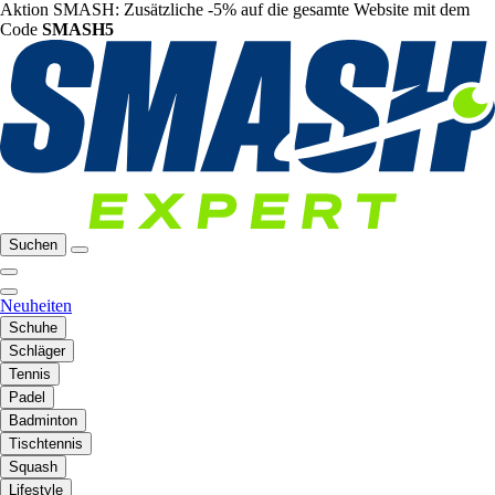
Aktion SMASH: Zusätzliche -5% auf die gesamte Website mit dem
Code
SMASH5
Suchen
Neuheiten
Schuhe
Schläger
Tennis
Padel
Badminton
Tischtennis
Squash
Lifestyle