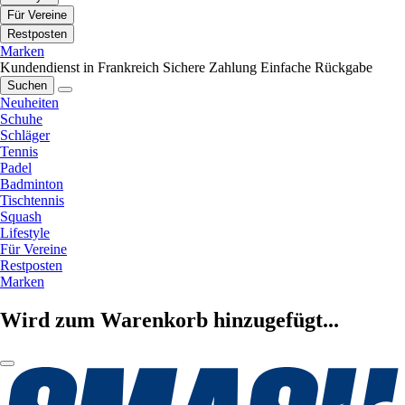
Für Vereine
Restposten
Marken
Kundendienst in Frankreich
Sichere Zahlung
Einfache Rückgabe
Suchen
Neuheiten
Schuhe
Schläger
Tennis
Padel
Badminton
Tischtennis
Squash
Lifestyle
Für Vereine
Restposten
Marken
Wird zum Warenkorb hinzugefügt...