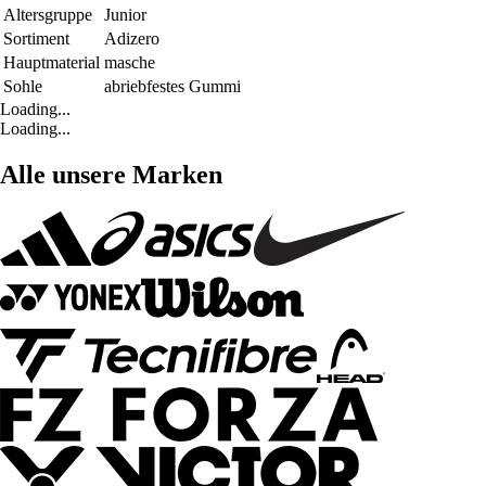
Altersgruppe
Junior
Sortiment
Adizero
Hauptmaterial
masche
Sohle
abriebfestes Gummi
Loading...
Loading...
Alle unsere Marken