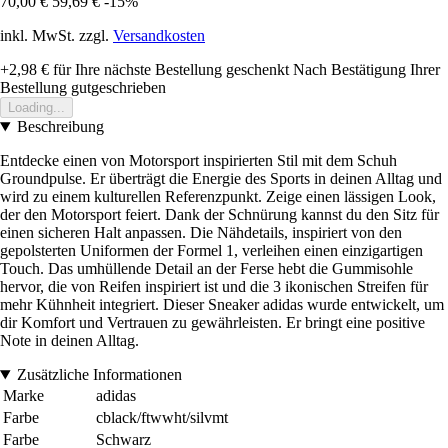
70,00 €
59,69 €
-15%
inkl. MwSt. zzgl.
Versandkosten
+2,98 €
für Ihre nächste Bestellung geschenkt
Nach Bestätigung Ihrer
Bestellung gutgeschrieben
Loading...
Beschreibung
Entdecke einen von Motorsport inspirierten Stil mit dem Schuh
Groundpulse. Er überträgt die Energie des Sports in deinen Alltag und
wird zu einem kulturellen Referenzpunkt. Zeige einen lässigen Look,
der den Motorsport feiert. Dank der Schnürung kannst du den Sitz für
einen sicheren Halt anpassen. Die Nähdetails, inspiriert von den
gepolsterten Uniformen der Formel 1, verleihen einen einzigartigen
Touch. Das umhüllende Detail an der Ferse hebt die Gummisohle
hervor, die von Reifen inspiriert ist und die 3 ikonischen Streifen für
mehr Kühnheit integriert. Dieser Sneaker adidas wurde entwickelt, um
dir Komfort und Vertrauen zu gewährleisten. Er bringt eine positive
Note in deinen Alltag.
Zusätzliche Informationen
Marke
adidas
Farbe
cblack/ftwwht/silvmt
Farbe
Schwarz