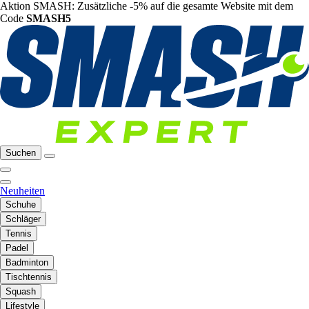
Aktion SMASH: Zusätzliche -5% auf die gesamte Website mit dem
Code
SMASH5
Suchen
Neuheiten
Schuhe
Schläger
Tennis
Padel
Badminton
Tischtennis
Squash
Lifestyle