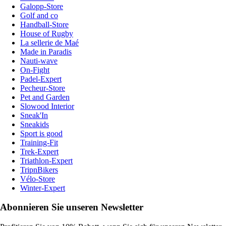
Galopp-Store
Golf and co
Handball-Store
House of Rugby
La sellerie de Maé
Made in Paradis
Nauti-wave
On-Fight
Padel-Expert
Pecheur-Store
Pet and Garden
Slowood Interior
Sneak'In
Sneakids
Sport is good
Training-Fit
Trek-Expert
Triathlon-Expert
TripnBikers
Vélo-Store
Winter-Expert
Abonnieren Sie unseren Newsletter