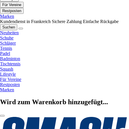
Für Vereine
Restposten
Marken
Kundendienst in Frankreich
Sichere Zahlung
Einfache Rückgabe
Suchen
Neuheiten
Schuhe
Schläger
Tennis
Padel
Badminton
Tischtennis
Squash
Lifestyle
Für Vereine
Restposten
Marken
Wird zum Warenkorb hinzugefügt...