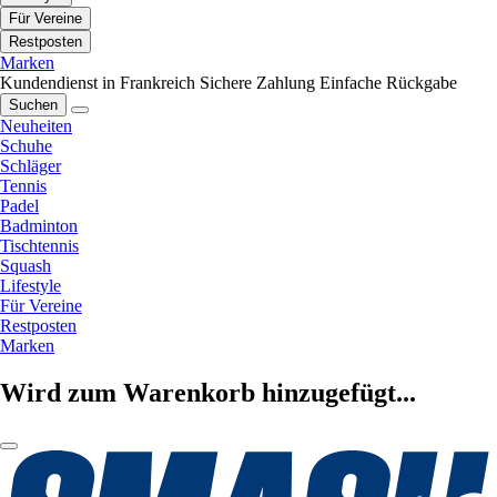
Für Vereine
Restposten
Marken
Kundendienst in Frankreich
Sichere Zahlung
Einfache Rückgabe
Suchen
Neuheiten
Schuhe
Schläger
Tennis
Padel
Badminton
Tischtennis
Squash
Lifestyle
Für Vereine
Restposten
Marken
Wird zum Warenkorb hinzugefügt...