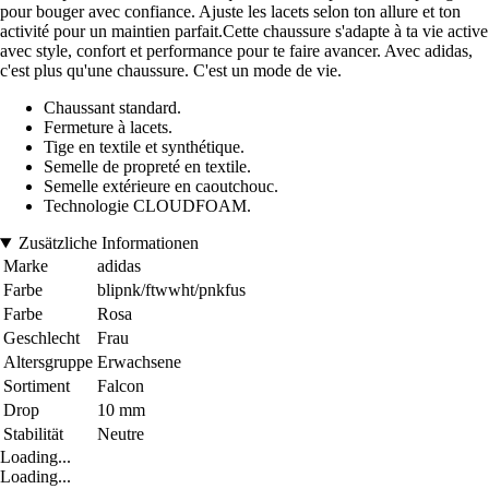
pour bouger avec confiance. Ajuste les lacets selon ton allure et ton
activité pour un maintien parfait.Cette chaussure s'adapte à ta vie active
avec style, confort et performance pour te faire avancer. Avec adidas,
c'est plus qu'une chaussure. C'est un mode de vie.
Chaussant standard.
Fermeture à lacets.
Tige en textile et synthétique.
Semelle de propreté en textile.
Semelle extérieure en caoutchouc.
Technologie CLOUDFOAM.
Zusätzliche Informationen
Marke
adidas
Farbe
blipnk/ftwwht/pnkfus
Farbe
Rosa
Geschlecht
Frau
Altersgruppe
Erwachsene
Sortiment
Falcon
Drop
10 mm
Stabilität
Neutre
Loading...
Loading...