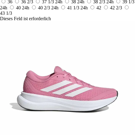
36
36 2/3
37 1/3
24h
38
24h
38 2/3
24h
39 1/3
24h
40
24h
40 2/3
24h
41 1/3
24h
42
42 2/3
43 1/3
Dieses Feld ist erforderlich