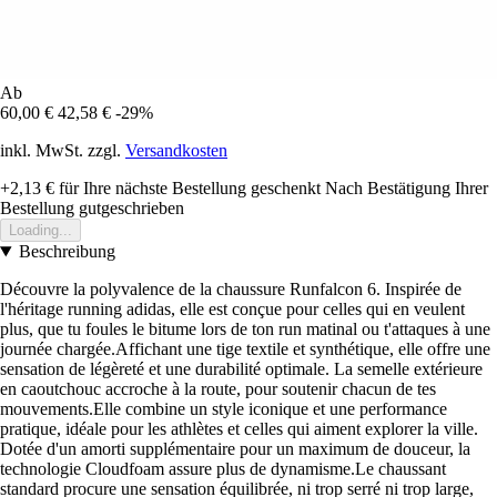
Ab
60,00 €
42,58 €
-29%
inkl. MwSt. zzgl.
Versandkosten
+2,13 €
für Ihre nächste Bestellung geschenkt
Nach Bestätigung Ihrer
Bestellung gutgeschrieben
Loading...
Beschreibung
Découvre la polyvalence de la chaussure Runfalcon 6. Inspirée de
l'héritage running adidas, elle est conçue pour celles qui en veulent
plus, que tu foules le bitume lors de ton run matinal ou t'attaques à une
journée chargée.Affichant une tige textile et synthétique, elle offre une
sensation de légèreté et une durabilité optimale. La semelle extérieure
en caoutchouc accroche à la route, pour soutenir chacun de tes
mouvements.Elle combine un style iconique et une performance
pratique, idéale pour les athlètes et celles qui aiment explorer la ville.
Dotée d'un amorti supplémentaire pour un maximum de douceur, la
technologie Cloudfoam assure plus de dynamisme.Le chaussant
standard procure une sensation équilibrée, ni trop serré ni trop large,