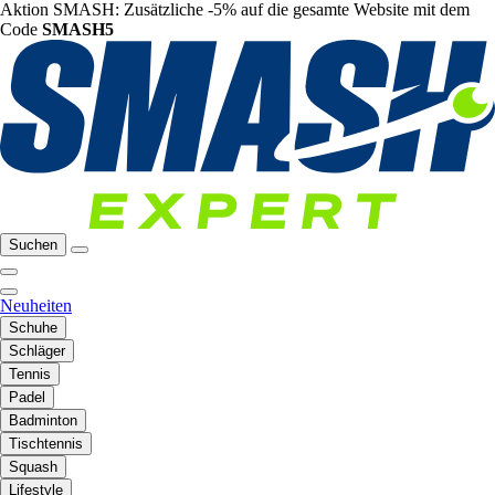
Aktion SMASH: Zusätzliche -5% auf die gesamte Website mit dem
Code
SMASH5
Suchen
Neuheiten
Schuhe
Schläger
Tennis
Padel
Badminton
Tischtennis
Squash
Lifestyle