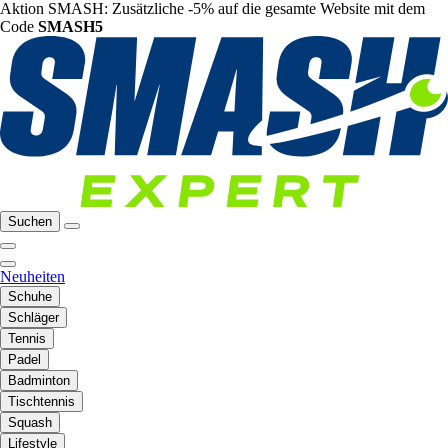
Aktion SMASH: Zusätzliche -5% auf die gesamte Website mit dem
Code
SMASH5
Suchen
Neuheiten
Schuhe
Schläger
Tennis
Padel
Badminton
Tischtennis
Squash
Lifestyle