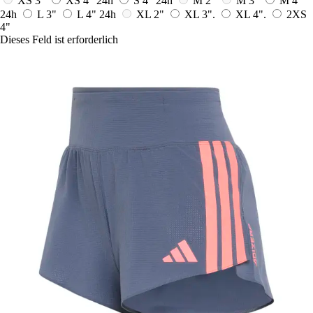
XS 3"
XS 4"
24h
S 4"
24h
M 2"
M 3"
M 4"
24h
L 3"
L 4"
24h
XL 2"
XL 3".
XL 4".
2XS
4"
Dieses Feld ist erforderlich