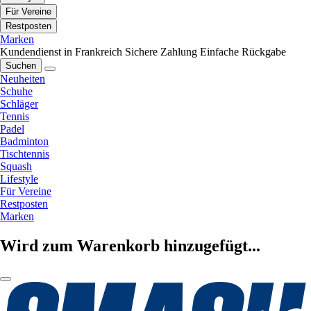
Für Vereine
Restposten
Marken
Kundendienst in Frankreich
Sichere Zahlung
Einfache Rückgabe
Suchen
Neuheiten
Schuhe
Schläger
Tennis
Padel
Badminton
Tischtennis
Squash
Lifestyle
Für Vereine
Restposten
Marken
Wird zum Warenkorb hinzugefügt...