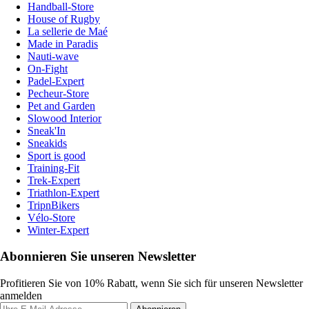
Handball-Store
House of Rugby
La sellerie de Maé
Made in Paradis
Nauti-wave
On-Fight
Padel-Expert
Pecheur-Store
Pet and Garden
Slowood Interior
Sneak'In
Sneakids
Sport is good
Training-Fit
Trek-Expert
Triathlon-Expert
TripnBikers
Vélo-Store
Winter-Expert
Abonnieren Sie unseren Newsletter
Profitieren Sie von 10% Rabatt, wenn Sie sich für unseren Newsletter
anmelden