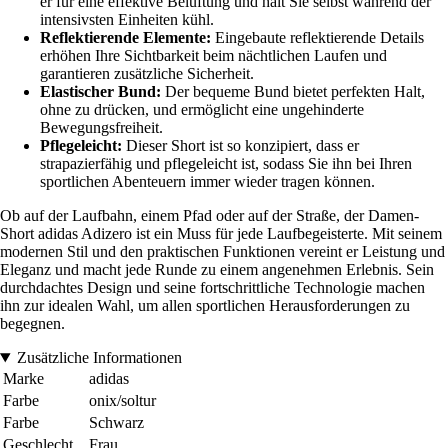
er für eine effektive Belüftung und hält Sie selbst während der
intensivsten Einheiten kühl.
Reflektierende Elemente:
Eingebaute reflektierende Details
erhöhen Ihre Sichtbarkeit beim nächtlichen Laufen und
garantieren zusätzliche Sicherheit.
Elastischer Bund:
Der bequeme Bund bietet perfekten Halt,
ohne zu drücken, und ermöglicht eine ungehinderte
Bewegungsfreiheit.
Pflegeleicht:
Dieser Short ist so konzipiert, dass er
strapazierfähig und pflegeleicht ist, sodass Sie ihn bei Ihren
sportlichen Abenteuern immer wieder tragen können.
Ob auf der Laufbahn, einem Pfad oder auf der Straße, der Damen-
Short adidas Adizero ist ein Muss für jede Laufbegeisterte. Mit seinem
modernen Stil und den praktischen Funktionen vereint er Leistung und
Eleganz und macht jede Runde zu einem angenehmen Erlebnis. Sein
durchdachtes Design und seine fortschrittliche Technologie machen
ihn zur idealen Wahl, um allen sportlichen Herausforderungen zu
begegnen.
Zusätzliche Informationen
Marke
adidas
Farbe
onix/soltur
Farbe
Schwarz
Geschlecht
Frau