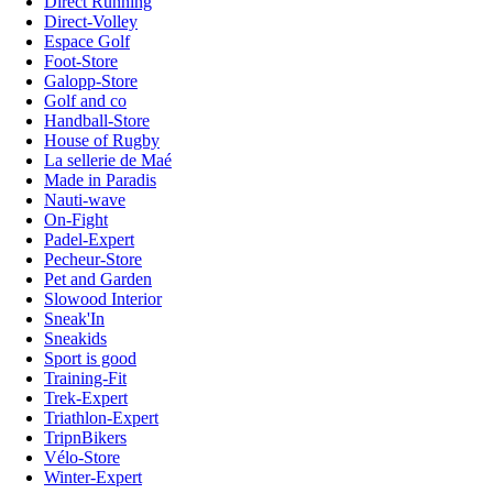
Direct Running
Direct-Volley
Espace Golf
Foot-Store
Galopp-Store
Golf and co
Handball-Store
House of Rugby
La sellerie de Maé
Made in Paradis
Nauti-wave
On-Fight
Padel-Expert
Pecheur-Store
Pet and Garden
Slowood Interior
Sneak'In
Sneakids
Sport is good
Training-Fit
Trek-Expert
Triathlon-Expert
TripnBikers
Vélo-Store
Winter-Expert