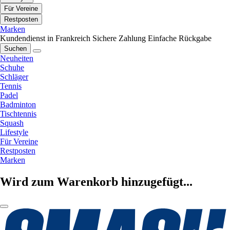
Für Vereine
Restposten
Marken
Kundendienst in Frankreich
Sichere Zahlung
Einfache Rückgabe
Suchen
Neuheiten
Schuhe
Schläger
Tennis
Padel
Badminton
Tischtennis
Squash
Lifestyle
Für Vereine
Restposten
Marken
Wird zum Warenkorb hinzugefügt...