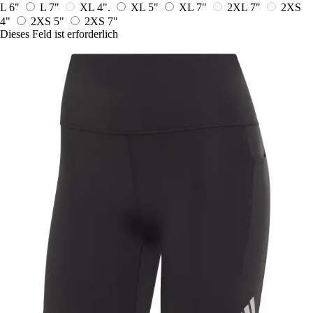
L 6"
L 7"
XL 4".
XL 5"
XL 7"
2XL 7"
2XS
4"
2XS 5"
2XS 7"
Dieses Feld ist erforderlich