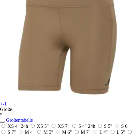
+-1
Größe
*
Größentabelle
XS 4"
24h
XS 5"
XS 7"
S 4"
24h
S 5"
S 6"
S 7"
M 4"
M 5"
M 6"
M 7"
L 4"
L 5"