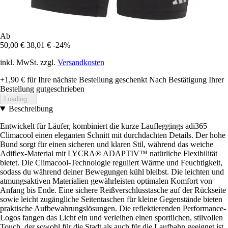
Ab
50,00 €
38,01 €
-24%
inkl. MwSt. zzgl.
Versandkosten
+1,90 €
für Ihre nächste Bestellung geschenkt
Nach Bestätigung Ihrer
Bestellung gutgeschrieben
Loading...
Beschreibung
Entwickelt für Läufer, kombiniert die kurze Laufleggings adi365
Climacool einen eleganten Schnitt mit durchdachten Details. Der hohe
Bund sorgt für einen sicheren und klaren Stil, während das weiche
Adiflex-Material mit LYCRA® ADAPTIV™ natürliche Flexibilität
bietet. Die Climacool-Technologie reguliert Wärme und Feuchtigkeit,
sodass du während deiner Bewegungen kühl bleibst. Die leichten und
atmungsaktiven Materialien gewährleisten optimalen Komfort von
Anfang bis Ende. Eine sichere Reißverschlusstasche auf der Rückseite
sowie leicht zugängliche Seitentaschen für kleine Gegenstände bieten
praktische Aufbewahrungslösungen. Die reflektierenden Performance-
Logos fangen das Licht ein und verleihen einen sportlichen, stilvollen
Touch, der sowohl für die Stadt als auch für die Laufbahn geeignet ist.