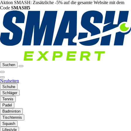
Aktion SMASH: Zusätzliche -5% auf die gesamte Website mit dem
Code
SMASH5
Suchen
Neuheiten
Schuhe
Schläger
Tennis
Padel
Badminton
Tischtennis
Squash
Lifestyle