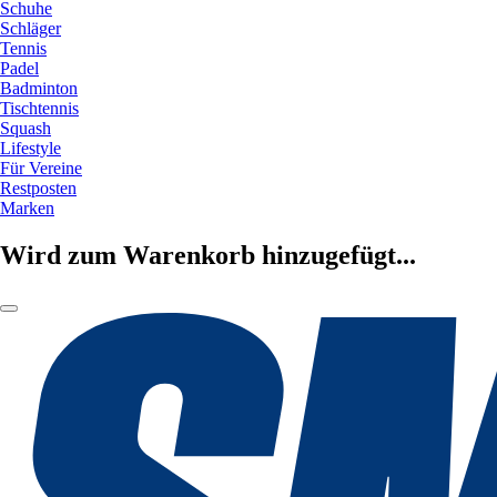
Schuhe
Schläger
Tennis
Padel
Badminton
Tischtennis
Squash
Lifestyle
Für Vereine
Restposten
Marken
Wird zum Warenkorb hinzugefügt...