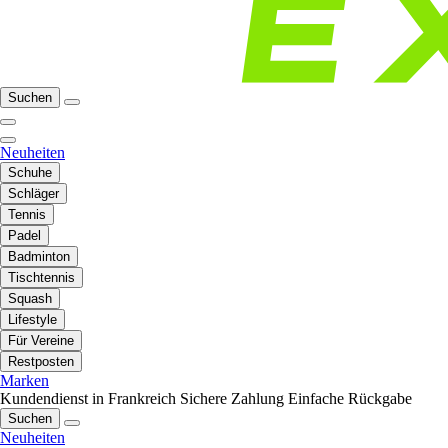
Suchen
Neuheiten
Schuhe
Schläger
Tennis
Padel
Badminton
Tischtennis
Squash
Lifestyle
Für Vereine
Restposten
Marken
Kundendienst in Frankreich
Sichere Zahlung
Einfache Rückgabe
Suchen
Neuheiten