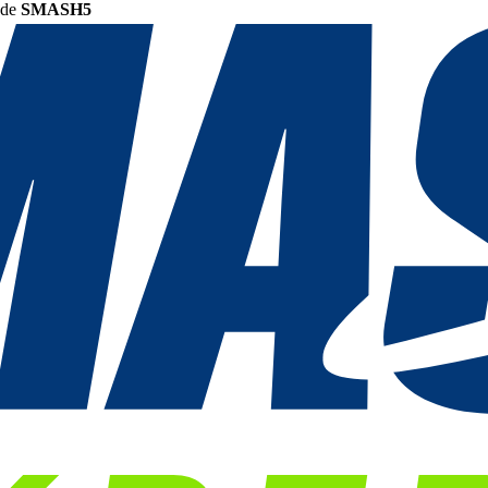
ode
SMASH5