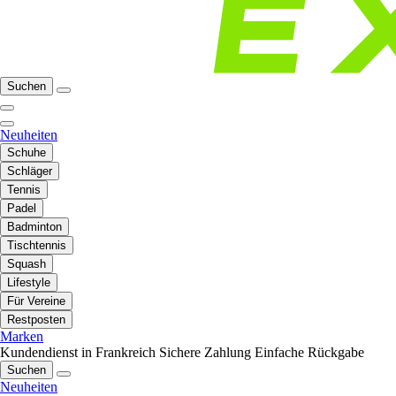
Suchen
Neuheiten
Schuhe
Schläger
Tennis
Padel
Badminton
Tischtennis
Squash
Lifestyle
Für Vereine
Restposten
Marken
Kundendienst in Frankreich
Sichere Zahlung
Einfache Rückgabe
Suchen
Neuheiten