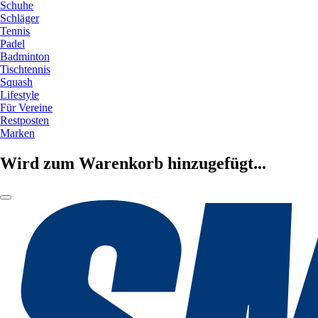
Schuhe
Schläger
Tennis
Padel
Badminton
Tischtennis
Squash
Lifestyle
Für Vereine
Restposten
Marken
Wird zum Warenkorb hinzugefügt...