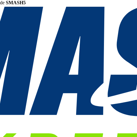
ode
SMASH5