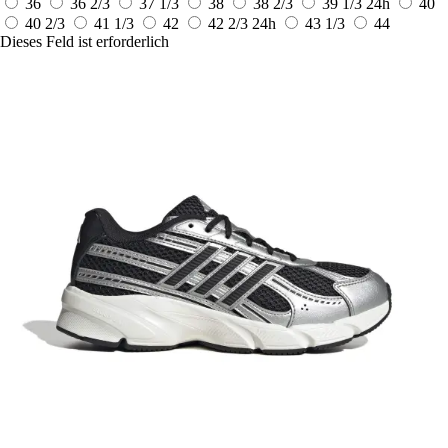
36
36 2/3
37 1/3
38
38 2/3
39 1/3
24h
40
40 2/3
41 1/3
42
42 2/3
24h
43 1/3
44
Dieses Feld ist erforderlich