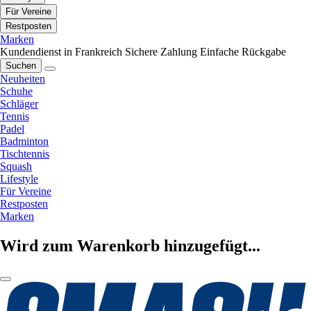
Für Vereine
Restposten
Marken
Kundendienst in Frankreich
Sichere Zahlung
Einfache Rückgabe
Suchen
Neuheiten
Schuhe
Schläger
Tennis
Padel
Badminton
Tischtennis
Squash
Lifestyle
Für Vereine
Restposten
Marken
Wird zum Warenkorb hinzugefügt...