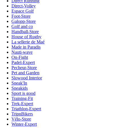
Direct Running
Direct-Volley
Espace Golf
Foot-Store
Galopp-Store
Golf and co
Handball-Store
House of Rugby
La sellerie de Maé
Made in Paradis
Nauti-wave
On-Fight
Padel-Expert
Pecheur-Store
Pet and Garden
Slowood Interior
Sneak'In
Sneakids
Sport is good
Training-Fit
Trek-Expert
Triathlon-Expert
TripnBikers
Vélo-Store
Winter-Expert