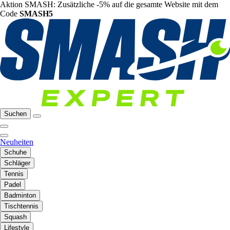
Aktion SMASH: Zusätzliche -5% auf die gesamte Website mit dem
Code
SMASH5
Suchen
Neuheiten
Schuhe
Schläger
Tennis
Padel
Badminton
Tischtennis
Squash
Lifestyle