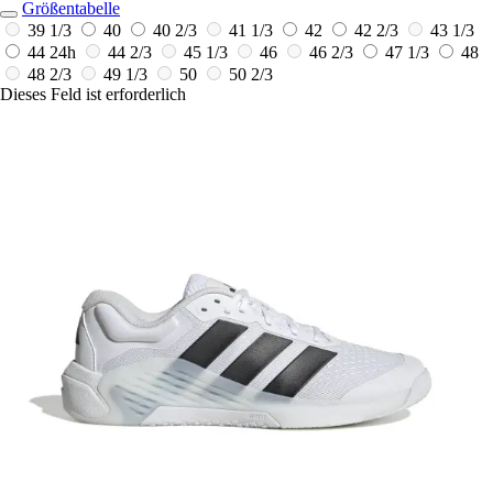
Größentabelle
39 1/3
40
40 2/3
41 1/3
42
42 2/3
43 1/3
44
24h
44 2/3
45 1/3
46
46 2/3
47 1/3
48
48 2/3
49 1/3
50
50 2/3
Dieses Feld ist erforderlich