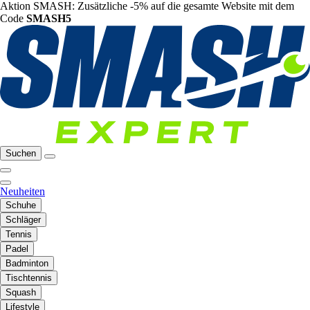
Aktion SMASH: Zusätzliche -5% auf die gesamte Website mit dem
Code
SMASH5
Suchen
Neuheiten
Schuhe
Schläger
Tennis
Padel
Badminton
Tischtennis
Squash
Lifestyle