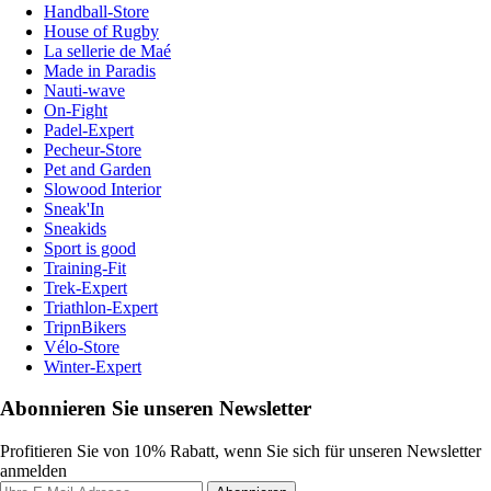
Handball-Store
House of Rugby
La sellerie de Maé
Made in Paradis
Nauti-wave
On-Fight
Padel-Expert
Pecheur-Store
Pet and Garden
Slowood Interior
Sneak'In
Sneakids
Sport is good
Training-Fit
Trek-Expert
Triathlon-Expert
TripnBikers
Vélo-Store
Winter-Expert
Abonnieren Sie unseren Newsletter
Profitieren Sie von 10% Rabatt, wenn Sie sich für unseren Newsletter
anmelden