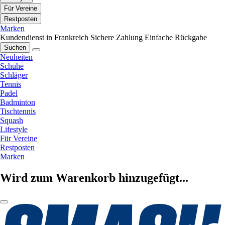
Für Vereine
Restposten
Marken
Kundendienst in Frankreich
Sichere Zahlung
Einfache Rückgabe
Suchen
Neuheiten
Schuhe
Schläger
Tennis
Padel
Badminton
Tischtennis
Squash
Lifestyle
Für Vereine
Restposten
Marken
Wird zum Warenkorb hinzugefügt...