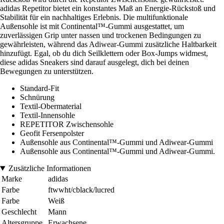
adidas Repetitor bietet ein konstantes Maß an Energie-Rückstoß und
Stabilität für ein nachhaltiges Erlebnis. Die multifunktionale
Außensohle ist mit Continental™-Gummi ausgestattet, um
zuverlässigen Grip unter nassen und trockenen Bedingungen zu
gewährleisten, während das Adiwear-Gummi zusätzliche Haltbarkeit
hinzufügt. Egal, ob du dich Seilklettern oder Box-Jumps widmest,
diese adidas Sneakers sind darauf ausgelegt, dich bei deinen
Bewegungen zu unterstützen.
Standard-Fit
Schnürung
Textil-Obermaterial
Textil-Innensohle
REPETITOR Zwischensohle
Geofit Fersenpolster
Außensohle aus Continental™-Gummi und Adiwear-Gummi
Außensohle aus Continental™-Gummi und Adiwear-Gummi.
Zusätzliche Informationen
Marke
adidas
Farbe
ftwwht/cblack/lucred
Farbe
Weiß
Geschlecht
Mann
Altersgruppe
Erwachsene