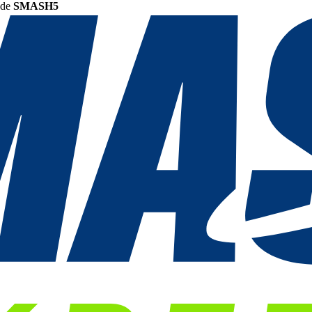
ode
SMASH5