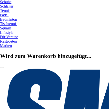
Schuhe
Schläger
Tennis
Padel
Badminton
Tischtennis
Squash
Lifestyle
Für Vereine
Restposten
Marken
Wird zum Warenkorb hinzugefügt...