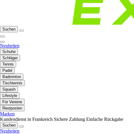
Suchen
Neuheiten
Schuhe
Schläger
Tennis
Padel
Badminton
Tischtennis
Squash
Lifestyle
Für Vereine
Restposten
Marken
Kundendienst in Frankreich
Sichere Zahlung
Einfache Rückgabe
Suchen
Neuheiten