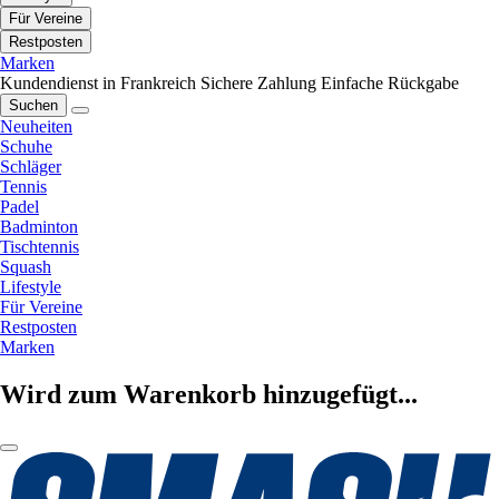
Für Vereine
Restposten
Marken
Kundendienst in Frankreich
Sichere Zahlung
Einfache Rückgabe
Suchen
Neuheiten
Schuhe
Schläger
Tennis
Padel
Badminton
Tischtennis
Squash
Lifestyle
Für Vereine
Restposten
Marken
Wird zum Warenkorb hinzugefügt...