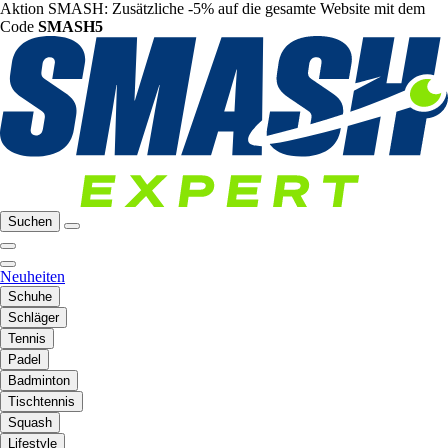
Aktion SMASH: Zusätzliche -5% auf die gesamte Website mit dem
Code
SMASH5
Suchen
Neuheiten
Schuhe
Schläger
Tennis
Padel
Badminton
Tischtennis
Squash
Lifestyle