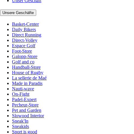
Unser Geschäft
Unsere Geschäfte
Basket-Center
Daily Bikers
Direct Running
Direct-Volley
Espace Golf
Foot-Store
Galopp-Store
Golf and co
Handball-Store
House of Rugby
La sellerie de Maé
Made in Paradis
Nauti-wave
On-Fight
Padel-Expert
Pecheur-Store
Pet and Garden
Slowood Interior
Sneak'In
Sneakids
Sport is good