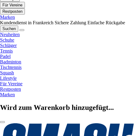
Für Vereine
Restposten
Marken
Kundendienst in Frankreich
Sichere Zahlung
Einfache Rückgabe
Suchen
Neuheiten
Schuhe
Schläger
Tennis
Padel
Badminton
Tischtennis
Squash
Lifestyle
Für Vereine
Restposten
Marken
Wird zum Warenkorb hinzugefügt...