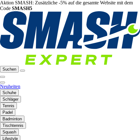
Aktion SMASH: Zusätzliche -5% auf die gesamte Website mit dem
Code
SMASH5
Suchen
Neuheiten
Schuhe
Schläger
Tennis
Padel
Badminton
Tischtennis
Squash
Lifestyle