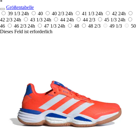
*
Größentabelle
39 1/3
24h
40
40 2/3
24h
41 1/3
24h
42
24h
42 2/3
24h
43 1/3
24h
44
24h
44 2/3
45 1/3
24h
46
46 2/3
24h
47 1/3
24h
48
48 2/3
49 1/3
50
Dieses Feld ist erforderlich