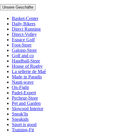
Unsere Geschäfte
Basket-Center
Daily Bikers
Direct Running
Direct-Volley
Espace Golf
Foot-Store
Galopp-Store
Golf and co
Handball-Store
House of Rugby
La sellerie de Maé
Made in Paradis
Nauti-wave
On-Fight
Padel-Expert
Pecheur-Store
Pet and Garden
Slowood Interior
Sneak'In
Sneakids
Sport is good
Training-Fit