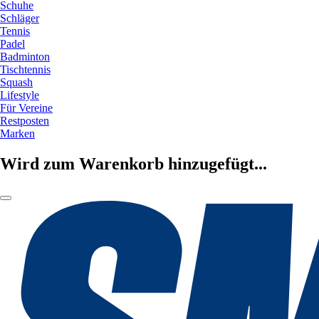
Schuhe
Schläger
Tennis
Padel
Badminton
Tischtennis
Squash
Lifestyle
Für Vereine
Restposten
Marken
Wird zum Warenkorb hinzugefügt...