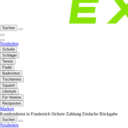
Suchen
Neuheiten
Schuhe
Schläger
Tennis
Padel
Badminton
Tischtennis
Squash
Lifestyle
Für Vereine
Restposten
Marken
Kundendienst in Frankreich
Sichere Zahlung
Einfache Rückgabe
Suchen
Neuheiten