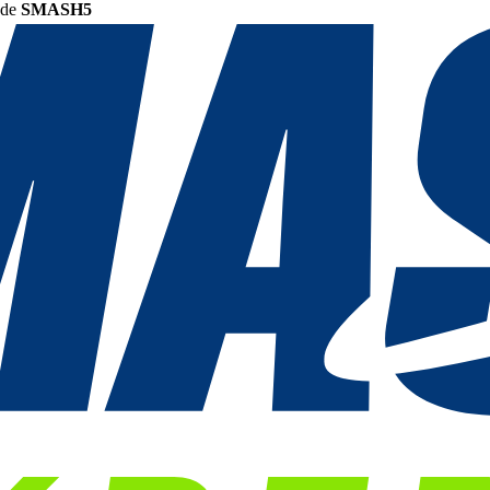
ode
SMASH5