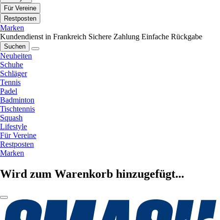
Für Vereine
Restposten
Marken
Kundendienst in Frankreich
Sichere Zahlung
Einfache Rückgabe
Suchen
Neuheiten
Schuhe
Schläger
Tennis
Padel
Badminton
Tischtennis
Squash
Lifestyle
Für Vereine
Restposten
Marken
Wird zum Warenkorb hinzugefügt...