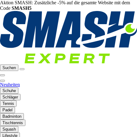
Aktion SMASH: Zusätzliche -5% auf die gesamte Website mit dem
Code
SMASH5
Suchen
Neuheiten
Schuhe
Schläger
Tennis
Padel
Badminton
Tischtennis
Squash
Lifestyle