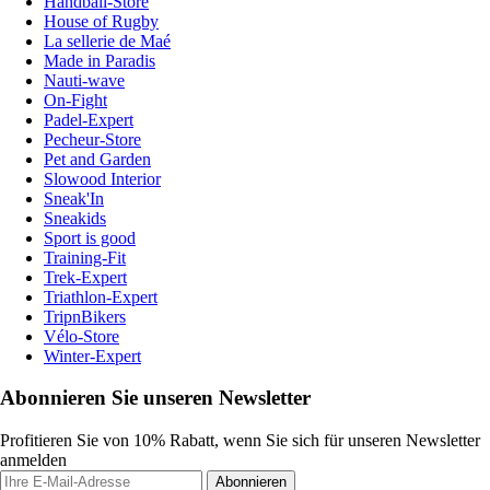
Handball-Store
House of Rugby
La sellerie de Maé
Made in Paradis
Nauti-wave
On-Fight
Padel-Expert
Pecheur-Store
Pet and Garden
Slowood Interior
Sneak'In
Sneakids
Sport is good
Training-Fit
Trek-Expert
Triathlon-Expert
TripnBikers
Vélo-Store
Winter-Expert
Abonnieren Sie unseren Newsletter
Profitieren Sie von 10% Rabatt, wenn Sie sich für unseren Newsletter
anmelden
Abonnieren