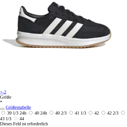
+-2
Größe
*
Größentabelle
39 1/3
24h
40
24h
40 2/3
41 1/3
42
42 2/3
43 1/3
44
Dieses Feld ist erforderlich