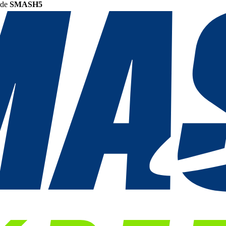
ode
SMASH5