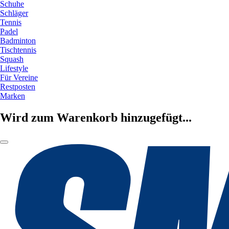
Schuhe
Schläger
Tennis
Padel
Badminton
Tischtennis
Squash
Lifestyle
Für Vereine
Restposten
Marken
Wird zum Warenkorb hinzugefügt...