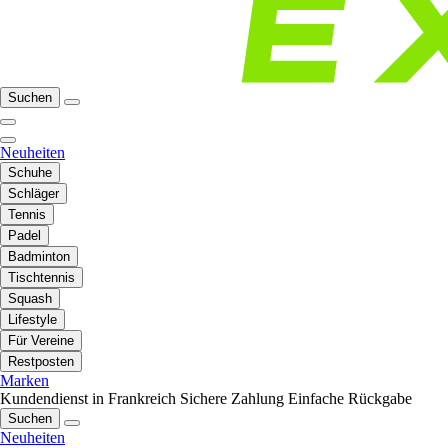
Suchen
Neuheiten
Schuhe
Schläger
Tennis
Padel
Badminton
Tischtennis
Squash
Lifestyle
Für Vereine
Restposten
Marken
Kundendienst in Frankreich
Sichere Zahlung
Einfache Rückgabe
Suchen
Neuheiten