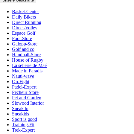
Unsere Geschäfte
Basket-Center
Daily Bikers
Direct Running
Direct-Volley
Espace Golf
Foot-Store
Galopp-Store
Golf and co
Handball-Store
House of Rugby
La sellerie de Maé
Made in Paradis
Nauti-wave
On-Fight
Padel-Expert
Pecheur-Store
Pet and Garden
Slowood Interior
Sneak'In
Sneakids
Sport is good
Training-Fit
Trek-Expert