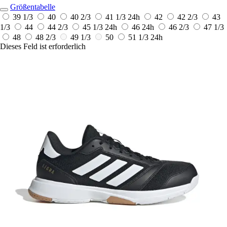
Größentabelle
39 1/3
40
40 2/3
41 1/3
24h
42
42 2/3
43
1/3
44
44 2/3
45 1/3
24h
46
24h
46 2/3
47 1/3
48
48 2/3
49 1/3
50
51 1/3
24h
Dieses Feld ist erforderlich