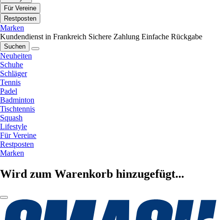
Für Vereine
Restposten
Marken
Kundendienst in Frankreich
Sichere Zahlung
Einfache Rückgabe
Suchen
Neuheiten
Schuhe
Schläger
Tennis
Padel
Badminton
Tischtennis
Squash
Lifestyle
Für Vereine
Restposten
Marken
Wird zum Warenkorb hinzugefügt...