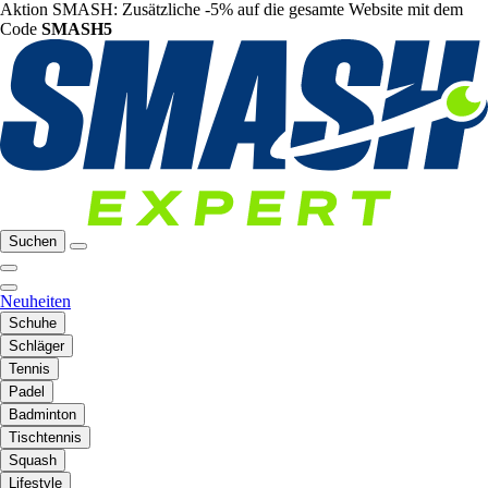
Aktion SMASH: Zusätzliche -5% auf die gesamte Website mit dem
Code
SMASH5
Suchen
Neuheiten
Schuhe
Schläger
Tennis
Padel
Badminton
Tischtennis
Squash
Lifestyle